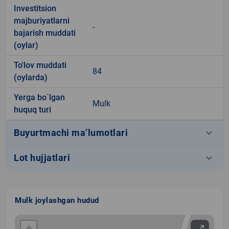
Investitsion
majburiyatlarni
-
bajarish muddati
(oylar)
To'lov muddati
84
(oylarda)
Yerga bo`lgan
Mulk
huquq turi
keyboard_arrow_down
Buyurtmachi ma’lumotlari
keyboard_arrow_down
Lot hujjatlari
Mulk joylashgan hudud
+