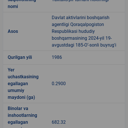
nomi
Davlat aktivlarini boshqarish
agentligi Qoraqalpogiston
Asos
Respublikasi hududiy
boshqarmasining 2024-yil 19-
avgustdagi 185-O’-sonli buyrug'i
Qurilgan yili
1986
Yer
uchastkasining
egallagan
0.2900
umumiy
maydoni (ga)
Binolar va
inshootlarning
egallagan
682.32