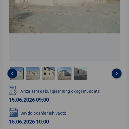
keyboard_arrow_left
keyboard_arrow_right
Item
1
Arizalarni qabul qilishning oxirgi muddati:
of
15.06.2026 09:00
5
Savdo boshlanish vaqti:
15.06.2026 10:00