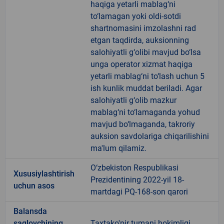
haqiga yetarli mablag‘ni
to‘lamagan yoki oldi-sotdi
shartnomasini imzolashni rad
etgan taqdirda, auksionning
salohiyatli g‘olibi mavjud bo‘lsa
unga operator xizmat haqiga
yetarli mablag‘ni to‘lash uchun 5
ish kunlik muddat beriladi. Agar
salohiyatli g‘olib mazkur
mablag‘ni to‘lamaganda yohud
mavjud bo‘lmaganda, takroriy
auksion savdolariga chiqarilishini
ma'lum qilamiz.
O‘zbekiston Respublikasi
Xususiylashtirish
Prezidentining 2022-yil 18-
uchun asos
martdagi PQ-168-son qarori
Balansda
saqlovchining
Taxtako'pir tumani hokimligi