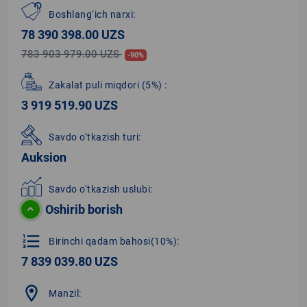
Boshlang‘ich narxi:
78 390 398.00 UZS
783 903 979.00 UZS
-90%
Zakalat puli miqdori
(5%)
:
3 919 519.90 UZS
Savdo o‘tkazish turi:
Auksion
Savdo o‘tkazish uslubi:
Oshirib borish
format_list_numbered
Birinchi qadam bahosi(10%):
7 839 039.80 UZS
location_on
Manzil: