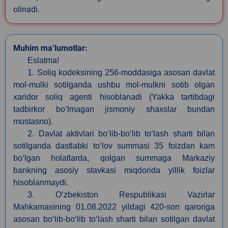
olinadi.
Muhim ma’lumotlar:
Eslatma!
1. Soliq kodeksining 256-moddasiga asosan davlat
mol-mulki sotilganda ushbu mol-mulkni sotib olgan
xaridor soliq agenti hisoblanadi (Yakka tartibdagi
tadbirkor bo‘lmagan jismoniy shaxslar bundan
mustasno).
2. Davlat aktivlari bo‘lib-bo‘lib to‘lash sharti bilan
sotilganda dastlabki to‘lov summasi 35 foizdan kam
bo‘lgan holatlarda, qolgan summaga Markaziy
bankning asosiy stavkasi miqdorida yillik foizlar
hisoblanmaydi.
3. O‘zbekiston Respublikasi Vazirlar
Mahkamasining 01.08.2022 yildagi 420-son qaroriga
asosan bo‘lib-bo‘lib to‘lash sharti bilan sotilgan davlat