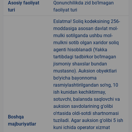
Аsosiy faoliyat
Qonunchilikda zid bo'lmagan
turi
faoliyat turi
Eslatma! Soliq kodeksining 256-
moddasiga asosan davlat mol-
mulki sotilganda ushbu mol-
mulkni sotib olgan xaridor soliq
agenti hisoblanadi (Yakka
tartibdagi tadbirkor bo‘lmagan
jismoniy shaxslar bundan
mustasno). Auksion obyektlari
bo‘yicha bayonnoma
rasmiylashtirilgandan so‘ng, 10
ish kunidan kechiktirmay,
sotuvchi, balansda saqlovchi va
auksion savdolarining g‘olibi
o‘rtasida oldi-sotdi shartnomasi
Boshqa
tuziladi. Agar auksion g‘olibi 5 ish
majburiyatlar
kuni ichida operator xizmat