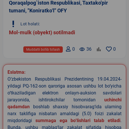
Qoraqalpog`iston Respublikasi, Taxtako'pir
tumani, "Koniratko‘l" OFY
priority_high
Lot holati:
Mol-mulk (obyekt) sotilmadi
0
remove_red_eye
36
0
Muddatli bo‘lib to‘lash
Eslatma:
O‘zbekiston Respublikasi Prezidentining 19.04.2024-
yildagi PQ-162-son qaroriga asosan ushbu lot bo‘yicha
o‘tkaziladigan elektron onlayn-auksion savdolari
jarayonida, ishtirokchilar tomonidan
uchinchi
qadamdan
boshlab shaxsiy hisobvarag‘ida ularning
narx taklifiga nisbatan amaldagi (5.0) foizi zakalat
miqdoridagi
summaga ega bo‘lishlari talab etiladi
.
Bunda, ushbu mablag‘lar zakalat sifatida hisobga