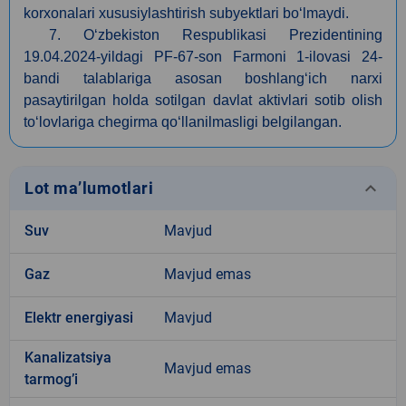
korxonalari xususiylashtirish subyektlari bo‘lmaydi.
7. O‘zbekiston Respublikasi Prezidentining
19.04.
2024-yildagi PF-67-son Farmoni 1-ilovasi 24-
bandi talablariga asosan boshlang‘ich narxi
pasaytirilgan holda sotilgan davlat aktivlari sotib olish
to‘lovlariga chegirma qo‘llanilmasligi belgilangan.
keyboard_arrow_down
Lot ma’lumotlari
Suv
Mavjud
Gaz
Mavjud emas
Elektr energiyasi
Mavjud
Kanalizatsiya
Mavjud emas
tarmogʼi