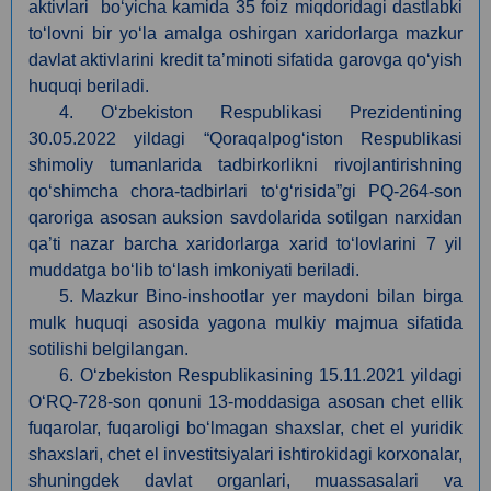
aktivlari bo‘yicha kamida 35 foiz miqdoridagi dastlabki
to‘lovni bir yo‘la amalga oshirgan xaridorlarga mazkur
davlat aktivlarini kredit ta’minoti sifatida garovga qo‘yish
huquqi beriladi.
4. O‘zbekiston Respublikasi Prezidentining
30.05
.
2022 yildagi “Qoraqalpog‘iston Respublikasi
shimoliy tumanlarida tadbirkorlikni rivojlantirishning
qo‘shimcha chora-tadbirlari to‘g‘risida”gi PQ-264-son
qaroriga asosan auksion savdolarida sotilgan narxidan
qa’ti nazar barcha xaridorlarga xarid to‘lovlarini 7 yil
muddatga bo‘lib to‘lash imkoniyati beriladi.
5. Mazkur Bino-inshootlar yer maydoni bilan birga
mulk huquqi asosida yagona mulkiy majmua sifatida
sotilishi belgilangan.
6. O‘zbekiston Respublikasining 15.11.2021 yildagi
O‘RQ-728-son qonuni 13-moddasiga asosan сhet ellik
fuqarolar, fuqaroligi bo‘lmagan shaxslar, chet el yuridik
shaxslari, chet el investitsiyalari ishtirokidagi korxonalar,
shuningdek davlat organlari, muassasalari va