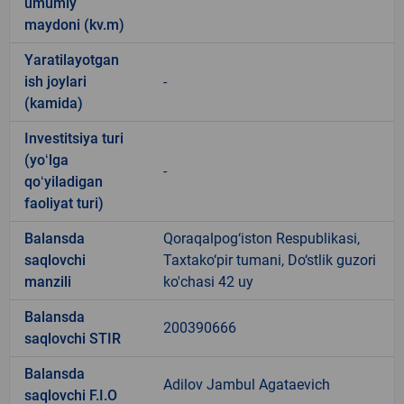
umumiy
maydoni (kv.m)
Yaratilayotgan
ish joylari
-
(kamida)
Investitsiya turi
(yoʻlga
-
qoʻyiladigan
faoliyat turi)
Balansda
Qoraqalpog‘iston Respublikasi,
saqlovchi
Taxtako‘pir tumani, Do‘stlik guzori
manzili
ko'chasi 42 uy
Balansda
200390666
saqlovchi STIR
Balansda
Adilov Jambul Agataevich
saqlovchi F.I.O