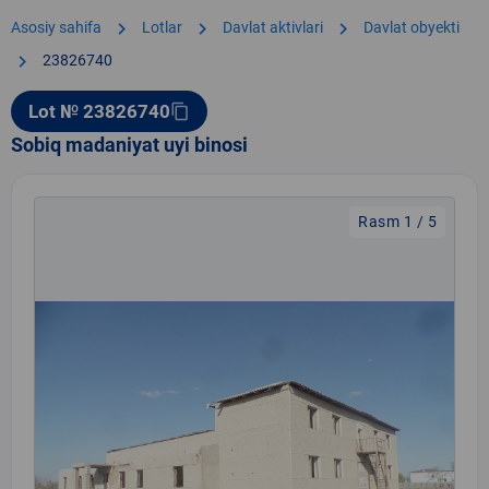
chevron_right
chevron_right
chevron_right
Asosiy sahifa
Lotlar
Davlat aktivlari
Davlat obyekti
chevron_right
23826740
Lot № 23826740
content_copy
Sobiq madaniyat uyi binosi
Rasm 1 / 5