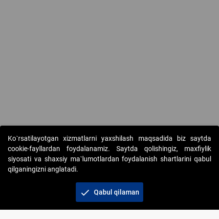
Ko`rsatilayotgan xizmatlarni yaxshilash maqsadida biz saytda
cookie-fayllardan foydalanamiz. Saytda qolishingiz, maxfiylik
siyosati va shaxsiy ma`lumotlardan foydalanish shartlarini qabul
qilganingizni anglatadi.
Copyright © 2017-2026. "Elektron onlayn-auksionlarni
tashkil etish" AJ. Barcha huquqlar himoyalangan
check
Qabul qilaman