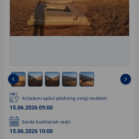
keyboard_arrow_left
keyboard_arrow_right
Item
1
Arizalarni qabul qilishning oxirgi muddati:
of
15.06.2026 09:00
5
Savdo boshlanish vaqti:
15.06.2026 10:00