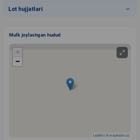
keyboard_arrow_down
Lot hujjatlari
Mulk joylashgan hudud
+
−
Leaflet
| ©
e-auksion.uz