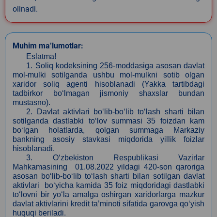
olinadi.
Muhim ma’lumotlar:
Eslatma!
1. Soliq kodeksining 256-moddasiga asosan davlat
mol-mulki sotilganda ushbu mol-mulkni sotib olgan
xaridor soliq agenti hisoblanadi (Yakka tartibdagi
tadbirkor bo‘lmagan jismoniy shaxslar bundan
mustasno).
2. Davlat aktivlari bo‘lib-bo‘lib to‘lash sharti bilan
sotilganda dastlabki to‘lov summasi 35 foizdan kam
bo‘lgan holatlarda, qolgan summaga Markaziy
bankning asosiy stavkasi miqdorida yillik foizlar
hisoblanadi.
3. O‘zbekiston Respublikasi Vazirlar
Mahkamasining 01.08.2022 yildagi 420-son qaroriga
asosan bo‘lib-bo‘lib to‘lash sharti bilan sotilgan davlat
aktivlari bo‘yicha kamida 35 foiz miqdoridagi dastlabki
to‘lovni bir yo‘la amalga oshirgan xaridorlarga mazkur
davlat aktivlarini kredit ta’minoti sifatida garovga qo‘yish
huquqi beriladi.