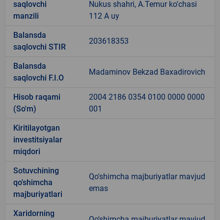
saqlovchi
Nukus shahri, A.Temur ko'chasi
manzili
112 A uy
Balansda
203618353
saqlovchi STIR
Balansda
Madaminov Bekzad Baxadirovich
saqlovchi F.I.O
Hisob raqami
2004 2186 0354 0100 0000 0000
(So'm)
001
Kiritilayotgan
investitsiyalar
miqdori
Sotuvchining
Qo'shimcha majburiyatlar mavjud
qo'shimcha
emas
majburiyatlari
Xaridorning
Qo'shimcha majburiyatlar mavjud