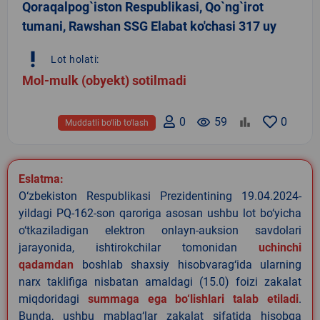
Qoraqalpog`iston Respublikasi, Qo`ng`irot
tumani, Rawshan SSG Elabat ko'chasi 317 uy
priority_high
Lot holati:
Mol-mulk (obyekt) sotilmadi
0
remove_red_eye
59
0
Muddatli bo‘lib to‘lash
Eslatma:
O‘zbekiston Respublikasi Prezidentining 19.04.2024-
yildagi PQ-162-son qaroriga asosan ushbu lot bo‘yicha
o‘tkaziladigan elektron onlayn-auksion savdolari
jarayonida, ishtirokchilar tomonidan
uchinchi
qadamdan
boshlab shaxsiy hisobvarag‘ida ularning
narx taklifiga nisbatan amaldagi (15.0) foizi zakalat
miqdoridagi
summaga ega bo‘lishlari talab etiladi
.
Bunda, ushbu mablag‘lar zakalat sifatida hisobga