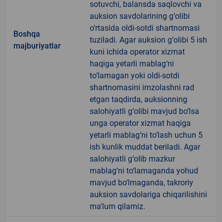
sotuvchi, balansda saqlovchi va
auksion savdolarining g‘olibi
o‘rtasida oldi-sotdi shartnomasi
Boshqa
tuziladi. Agar auksion g‘olibi 5 ish
majburiyatlar
kuni ichida operator xizmat
haqiga yetarli mablag‘ni
to‘lamagan yoki oldi-sotdi
shartnomasini imzolashni rad
etgan taqdirda, auksionning
salohiyatli g‘olibi mavjud bo‘lsa
unga operator xizmat haqiga
yetarli mablag‘ni to‘lash uchun 5
ish kunlik muddat beriladi. Agar
salohiyatli g‘olib mazkur
mablag‘ni to‘lamaganda yohud
mavjud bo‘lmaganda, takroriy
auksion savdolariga chiqarilishini
ma'lum qilamiz.