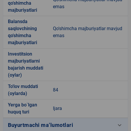
qo'shimcha
emas
majburiyatlari
Balansda
saqlovchining
Qo'shimcha majburiyatlar mavjud
qo'shimcha
emas
majburiyatlari
Investitsion
majburiyatlarni
bajarish muddati
(oylar)
To'lov muddati
84
(oylarda)
Yerga bo`lgan
Ijara
huquq turi
keyboard_arrow_down
Buyurtmachi ma’lumotlari