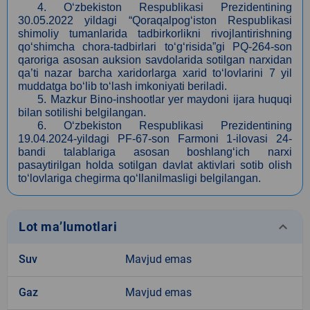
4. O‘zbekiston Respublikasi Prezidentining
30.05
.2022 yildagi “Qoraqalpog‘iston Respublikasi
shimoliy tumanlarida tadbirkorlikni rivojlantirishning
qo‘shimcha chora-tadbirlari to‘g‘risida”gi PQ-264-son
qaroriga asosan auksion savdolarida sotilgan narxidan
qa’ti nazar barcha xaridorlarga xarid to‘lovlarini 7 yil
muddatga bo‘lib to‘lash imkoniyati beriladi.
5. Mazkur Bino-inshootlar yer maydoni ijara huquqi
bilan sotilishi belgilangan.
6. O‘zbekiston Respublikasi Prezidentining
19.04.
2024-yildagi PF-67-son Farmoni 1-ilovasi 24-
bandi talablariga asosan boshlang‘ich narxi
pasaytirilgan holda sotilgan davlat aktivlari sotib olish
to‘lovlariga chegirma qo‘llanilmasligi belgilangan.
keyboard_arrow_down
Lot ma’lumotlari
Suv
Mavjud emas
Gaz
Mavjud emas