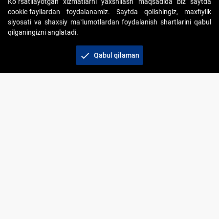
Ko`rsatilayotgan xizmatlarni yaxshilash maqsadida biz saytda
cookie-fayllardan foydalanamiz. Saytda qolishingiz, maxfiylik
siyosati va shaxsiy ma`lumotlardan foydalanish shartlarini qabul
qilganingizni anglatadi.
Copyright © 2017-2026. "Elektron onlayn-auksionlarni
tashkil etish" AJ. Barcha huquqlar himoyalangan
check
Qabul qilaman
To‘lov usullari
Bog‘lanish