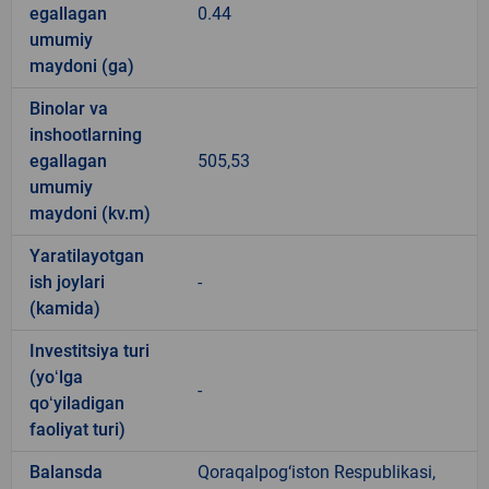
egallagan
0.44
umumiy
maydoni (ga)
Binolar va
inshootlarning
egallagan
505,53
umumiy
maydoni (kv.m)
Yaratilayotgan
ish joylari
-
(kamida)
Investitsiya turi
(yoʻlga
-
qoʻyiladigan
faoliyat turi)
Balansda
Qoraqalpog‘iston Respublikasi,