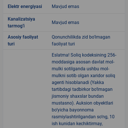
Elektr energiyasi
Mavjud emas
Kanalizatsiya
Mavjud emas
tarmogʼi
Аsosiy faoliyat
Qonunchilikda zid bo'lmagan
turi
faoliyat turi
Eslatma! Soliq kodeksining 256-
moddasiga asosan davlat mol-
mulki sotilganda ushbu mol-
mulkni sotib olgan xaridor soliq
agenti hisoblanadi (Yakka
tartibdagi tadbirkor bo‘lmagan
jismoniy shaxslar bundan
mustasno). Auksion obyektlari
bo‘yicha bayonnoma
rasmiylashtirilgandan so‘ng, 10
ish kunidan kechiktirmay,