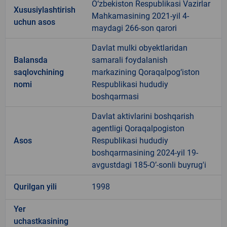
O‘zbekiston Respublikasi Vazirlar
Xususiylashtirish
Mahkamasining 2021-yil 4-
uchun asos
maydagi 266-son qarori
Davlat mulki obyektlaridan
Balansda
samarali foydalanish
saqlovchining
markazining Qoraqalpog‘iston
nomi
Respublikasi hududiy
boshqarmasi
Davlat aktivlarini boshqarish
agentligi Qoraqalpogiston
Asos
Respublikasi hududiy
boshqarmasining 2024-yil 19-
avgustdagi 185-O’-sonli buyrug'i
Qurilgan yili
1998
Yer
uchastkasining