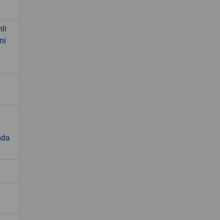
li
ni
mda