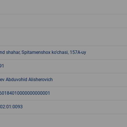
d shahar, Spitamenshox ko'chasi, 157A-uy
91
ev Abduvohid Alisherovich
60184010000000000001
:02:01:0093