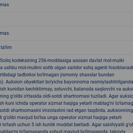
emas
emas
ta'lim
 Soliq kodeksining 256-moddasiga asosan davlat mol-mulki
a ushbu mol-mulkni sotib olgan xaridor soliq agenti hisoblanad
rtibdagi tadbirkor bo‘lmagan jismoniy shaxslar bundan
). Auksion obyektlari bo‘yicha bayonnoma rasmiylashtirilgand
 ish kunidan kechiktirmay, sotuvchi, balansda saqlovchi va auks
ning g‘olibi o‘rtasida oldi-sotdi shartnomasi tuziladi. Agar auksi
 ish kuni ichida operator xizmat haqiga yetarli mablag‘ni to‘lama
-sotdi shartnomasini imzolashni rad etgan taqdirda, auksionning
li g‘olibi mavjud bo‘lsa unga operator xizmat haqiga yetarli
 to‘lash uchun 5 ish kunlik muddat beriladi. Agar salohiyatli g‘ol
ablag‘ni to‘lamaganda yohud mavjud bo‘lmaganda, takroriy