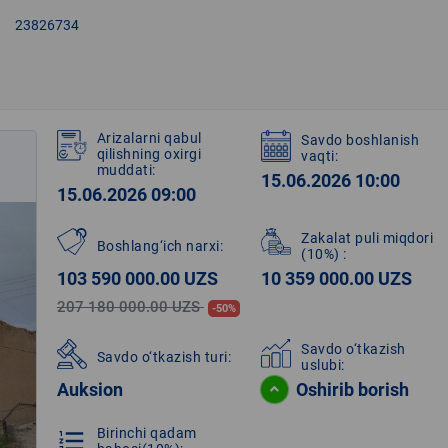
right
23826734
Arizalarni qabul
Savdo boshlanish
qilishning oxirgi
vaqti:
muddati:
15.06.2026 10:00
15.06.2026 09:00
Zakalat puli miqdori
Boshlang‘ich narxi:
(10%)
:
103 590 000.00 UZS
10 359 000.00 UZS
207 180 000.00 UZS
-50%
Savdo o‘tkazish
Savdo o‘tkazish turi:
uslubi:
Auksion
Oshirib borish
Birinchi qadam
format_list_numbered