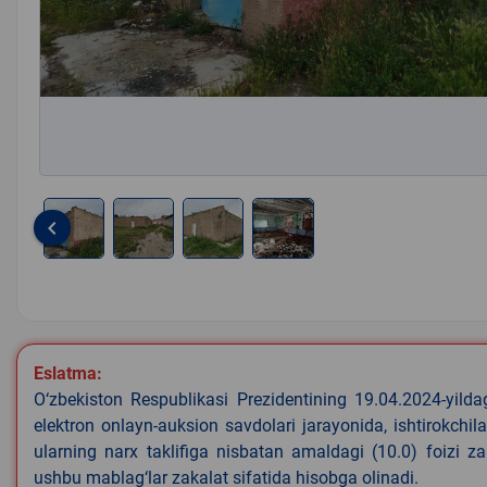
keyboard_arrow_left
Item
1
of
4
Eslatma:
O‘zbekiston Respublikasi Prezidentining 19.04.2024-yild
elektron onlayn-auksion savdolari jarayonida, ishtirokchi
ularning narx taklifiga nisbatan amaldagi (10.0) foizi z
ushbu mablag‘lar zakalat sifatida hisobga olinadi.