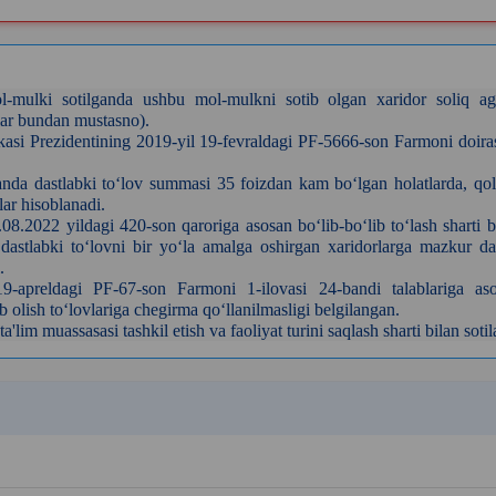
-mulki sotilganda ushbu mol-mulkni sotib olgan xaridor soliq ag
lar bundan mustasno).
asi Prezidentining 2019-yil 19-fevraldagi PF-5666-son Farmoni doira
ilganda dastlabki to‘lov summasi 35 foizdan kam bo‘lgan holatlarda, qo
ar hisoblanadi.
.2022 yildagi 420-son qaroriga asosan bo‘lib-bo‘lib to‘lash sharti b
dastlabki to‘lovni bir yo‘la amalga oshirgan xaridorlarga mazkur da
.
19-apreldagi PF-67-son Farmoni 1-ilovasi 24-bandi talablariga as
ib olish to‘lovlariga chegirma qo‘llanilmasligi belgilangan.
im muassasasi tashkil etish va faoliyat turini saqlash sharti bilan sotil
k