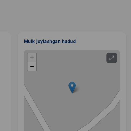
Mulk joylashgan hudud
+
−