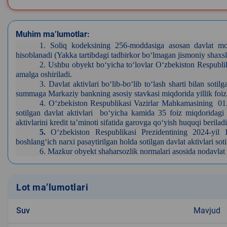
Muhim ma’lumotlar:
1. Soliq kodeksining 256-moddasiga asosan davlat mol
hisoblanadi (Yakka tartibdagi tadbirkor bo‘lmagan jismoniy shaxs
2.
Ushbu obyekt bo‘yicha to‘lovlar O‘zbekiston Respublik
amalga oshiriladi.
3.
Davlat aktivlari bo‘lib-bo‘lib to‘lash sharti bilan sot
summaga Markaziy bankning asosiy stavkasi miqdorida yillik foizl
4. O‘zbekiston Respublikasi Vazirlar Mahkamasining 01.08
sotilgan davlat aktivlari bo‘yicha kamida 35 foiz miqdoridagi 
aktivlarini kredit ta’minoti sifatida garovga qo‘yish huquqi beriladi
5.
O‘zbekiston Respublikasi Prezidentining 2024-yil 
boshlang‘ich narxi pasaytirilgan holda sotilgan davlat aktivlari sot
6.
Mazkur obyekt shaharsozlik normalari asosida nodavlat ta'l
Lot ma’lumotlari
Suv
Mavjud