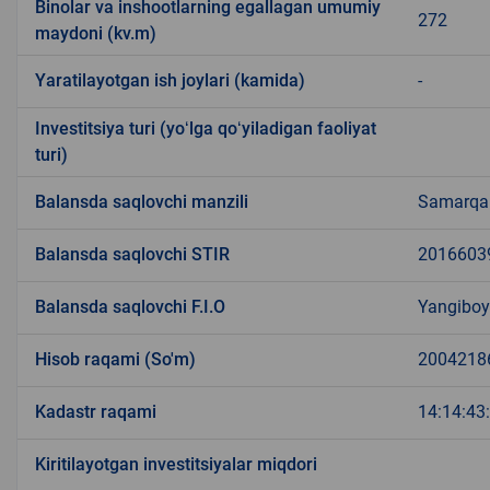
Binolar va inshootlarning egallagan umumiy
272
maydoni (kv.m)
Yaratilayotgan ish joylari (kamida)
-
Investitsiya turi (yoʻlga qoʻyiladigan faoliyat
turi)
Balansda saqlovchi manzili
Samarqan
Balansda saqlovchi STIR
2016603
Balansda saqlovchi F.I.O
Yangiboy
Hisob raqami (So'm)
2004218
Kadastr raqami
14:14:43
Kiritilayotgan investitsiyalar miqdori