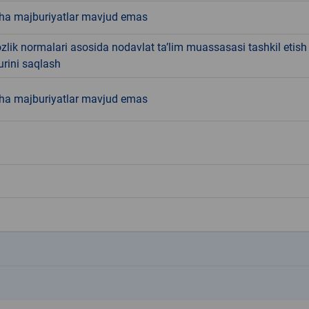
ha majburiyatlar mavjud emas
lik normalari asosida nodavlat ta’lim muassasasi tashkil etish
turini saqlash
ha majburiyatlar mavjud emas
k
k