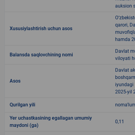
auksion s
O‘zbekist
qarori, D
Xususiylashtirish uchun asos
muvofiqla
hamda 20
Davlat m
Balansda saqlovchining nomi
viloyati
Davlat ak
boshqarma
Asos
iyundagi 
2025-yil 
Qurilgan yili
noma'lu
Yer uchastkasining egallagan umumiy
0,11
maydoni (ga)