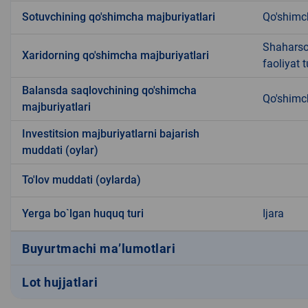
Sotuvchining qo'shimcha majburiyatlari
Qo'shimc
Shaharsoz
Xaridorning qo'shimcha majburiyatlari
faoliyat 
Balansda saqlovchining qo'shimcha
Qo'shimc
majburiyatlari
Investitsion majburiyatlarni bajarish
muddati (oylar)
To'lov muddati (oylarda)
Yerga bo`lgan huquq turi
Ijara
Buyurtmachi ma’lumotlari
Lot hujjatlari