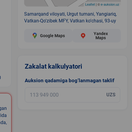
Leaflet
| ©
e-auksion.uz
Samarqand viloyati, Urgut tumani, Yangiariq,
Vatkan-Qo'zibek MFY, Vatkan ko'chasi, 93-uy
Yandex
Google Maps
Maps
Zakalat kalkulyatori
0
Auksion qadamiga bog‘lanmagan taklif
UZS
igan
ida
nda,