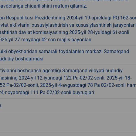
avdolariga chiqarilishini ma'lum qilamiz.
on Respublikasi Prezidentining 2024-yil 19-apreldagi PQ-162-son
avlat aktivlarini xususiylashtirish va xususiylashtirish jarayonlari
shtirish davlat komissiyasining 2025-yil 28-iyuldagi 61-sonli
25-yil 27-maydagi 42-son majlis bayonlari
ulki obyektlaridan samarali foydalanish markazi Samarqand
 hududiy boshqarmasi
tivlarini boshqarish agentligi Samarqand viloyati hududiy
sining 2024-yil 12-iyundagi 122 Pa-02/02-sonli, 2025-yil 18-
52 Pa-02/02-sonli, 2025-yil 4-avgustdagi 78 Pa 02/02-sonli ha
24-noyabrdagi 111 Pa-02/02-sonli buyruqlari
m