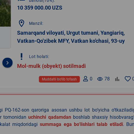
bahosi(10%):
10 359 000.00 UZS
location_on
Manzil:
Samarqand viloyati, Urgut tumani, Yangiariq,
Vatkan-Qo'zibek MFY, Vatkan ko'chasi, 93-uy
priority_high
Lot holati:
keyboard_arrow_right
Mol-mulk (obyekt) sotilmadi
0
remove_red_eye
78
Muddatli bo‘lib to‘lash
agi PQ-162-son qaroriga asosan ushbu lot bo‘yicha o‘tkazilad
lar tomonidan
uchinchi qadamdan
boshlab shaxsiy hisobvarag‘
akalat miqdoridagi
summaga ega bo‘lishlari talab etiladi
. Bu