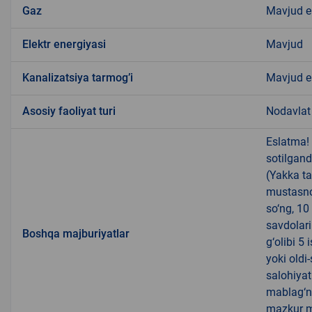
Gaz
Mavjud 
Elektr energiyasi
Mavjud
Kanalizatsiya tarmogʼi
Mavjud 
Аsosiy faoliyat turi
Nodavlat 
Eslatma!
sotilgand
(Yakka ta
mustasno
so‘ng, 10
savdolari
Boshqa majburiyatlar
g‘olibi 5
yoki oldi
salohiyat
mablag‘ni
mazkur m