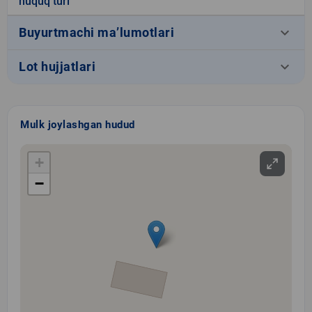
huquq turi
keyboard_arrow_down
Buyurtmachi ma’lumotlari
keyboard_arrow_down
Lot hujjatlari
Mulk joylashgan hudud
+
−