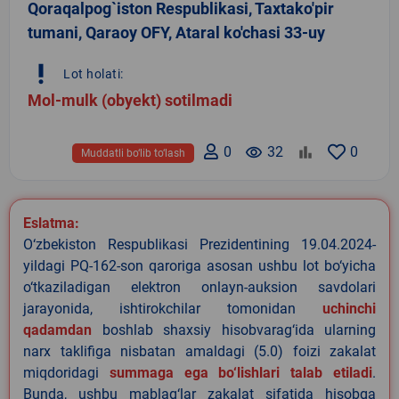
Qoraqalpog`iston Respublikasi, Taxtako'pir
tumani, Qaraoy OFY, Ataral ko'chasi 33-uy
priority_high
Lot holati:
Mol-mulk (obyekt) sotilmadi
0
remove_red_eye
32
0
Muddatli bo‘lib to‘lash
Eslatma:
O‘zbekiston Respublikasi Prezidentining 19.04.2024-
yildagi PQ-162-son qaroriga asosan ushbu lot bo‘yicha
o‘tkaziladigan elektron onlayn-auksion savdolari
jarayonida, ishtirokchilar tomonidan
uchinchi
qadamdan
boshlab shaxsiy hisobvarag‘ida ularning
narx taklifiga nisbatan amaldagi (5.0) foizi zakalat
miqdoridagi
summaga ega bo‘lishlari talab etiladi
.
Bunda, ushbu mablag‘lar zakalat sifatida hisobga