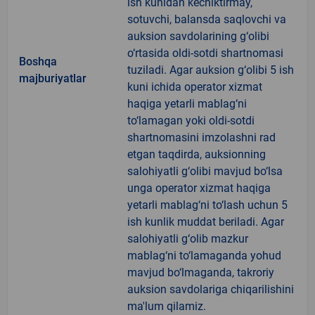
ish kunidan kechiktirmay,
sotuvchi, balansda saqlovchi va
auksion savdolarining g‘olibi
o‘rtasida oldi-sotdi shartnomasi
Boshqa
tuziladi. Agar auksion g‘olibi 5 ish
majburiyatlar
kuni ichida operator xizmat
haqiga yetarli mablag‘ni
to‘lamagan yoki oldi-sotdi
shartnomasini imzolashni rad
etgan taqdirda, auksionning
salohiyatli g‘olibi mavjud bo‘lsa
unga operator xizmat haqiga
yetarli mablag‘ni to‘lash uchun 5
ish kunlik muddat beriladi. Agar
salohiyatli g‘olib mazkur
mablag‘ni to‘lamaganda yohud
mavjud bo‘lmaganda, takroriy
auksion savdolariga chiqarilishini
ma'lum qilamiz.