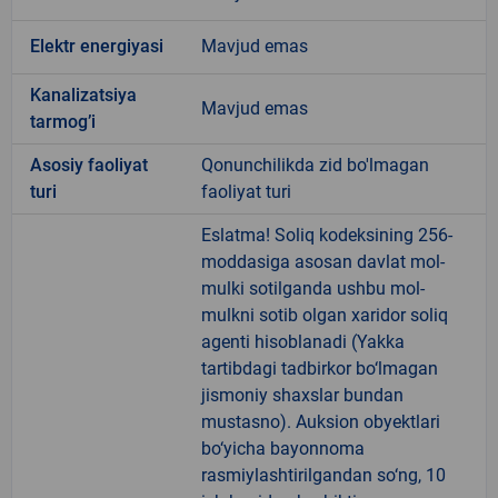
Elektr energiyasi
Mavjud emas
Kanalizatsiya
Mavjud emas
tarmogʼi
Аsosiy faoliyat
Qonunchilikda zid bo'lmagan
turi
faoliyat turi
Eslatma! Soliq kodeksining 256-
moddasiga asosan davlat mol-
mulki sotilganda ushbu mol-
mulkni sotib olgan xaridor soliq
agenti hisoblanadi (Yakka
tartibdagi tadbirkor bo‘lmagan
jismoniy shaxslar bundan
mustasno). Auksion obyektlari
bo‘yicha bayonnoma
rasmiylashtirilgandan so‘ng, 10