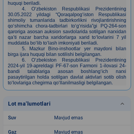
huquqi beriladi.
4
. O‘zbekiston Respublikasi Prezidentining
30.05.2022 yildagi “Qoraqalpog‘iston Respublikasi
shimoliy tumanlarida tadbirkorlikni rivojlantirishning
qo‘shimcha chora-tadbirlari to‘g‘risida”gi PQ-264-son
qaroriga asosan auksion savdolarida sotilgan narxidan
qa’ti nazar barcha xaridorlarga xarid to‘lovlarini 7 yil
muddatda bo‘lib to‘lash imkoniyati beriladi.
5
. Mazkur Bino-inshootlar yer maydoni bilan
birga
ijara
huquqi bilan sotilishi belgilangan.
6.
O‘zbekiston Respublikasi Prezidentining
2024-yil 19-apreldagi PF-67-son Farmoni 1-ilovasi 24-
bandi talablariga asosan boshlang‘ich narxi
pasaytirilgan holda sotilgan davlat aktivlari sotib olish
to‘lovlariga chegirma qo‘llanilmasligi belgilangan.
keyboard_arrow_down
Lot ma’lumotlari
Suv
Mavjud emas
Gaz
Mavjud emas