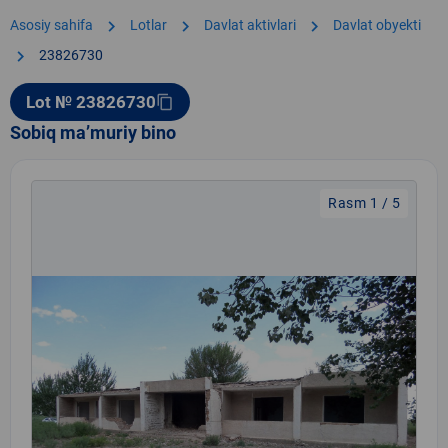
chevron_right
chevron_right
chevron_right
Asosiy sahifa
Lotlar
Davlat aktivlari
Davlat obyekti
chevron_right
23826730
Lot № 23826730
content_copy
Sobiq ma’muriy bino
Rasm 1 / 5