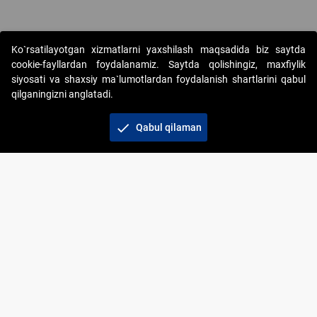
Ko`rsatilayotgan xizmatlarni yaxshilash maqsadida biz saytda
cookie-fayllardan foydalanamiz. Saytda qolishingiz, maxfiylik
siyosati va shaxsiy ma`lumotlardan foydalanish shartlarini qabul
qilganingizni anglatadi.
Copyright © 2017-2026. "Elektron onlayn-auksionlarni
tashkil etish" AJ. Barcha huquqlar himoyalangan
check
Qabul qilaman
To‘lov usullari