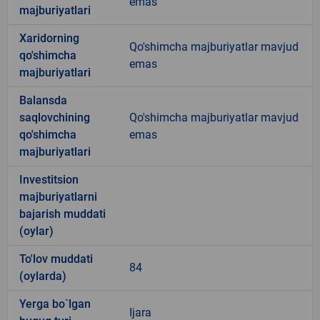
emas
majburiyatlari
Xaridorning
Qo'shimcha majburiyatlar mavjud
qo'shimcha
emas
majburiyatlari
Balansda
saqlovchining
Qo'shimcha majburiyatlar mavjud
qo'shimcha
emas
majburiyatlari
Investitsion
majburiyatlarni
bajarish muddati
(oylar)
To'lov muddati
84
(oylarda)
Yerga bo`lgan
Ijara