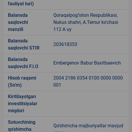
faoliyat turi)
Balansda
Qoraqalpog‘iston Respublikasi,
saqlovchi
Nukus shahri, A.Temur ko'chasi
manzili
112 A uy
Balansda
203618353
saqlovchi STIR
Balansda
Embergenov Babur Baxitbaevich
saqlovchi F.I.O
Hisob raqami
2004 2186 0354 0100 0000 0000
(So'm)
001
Kiritilayotgan
investitsiyalar
miqdori
Sotuvchining
Qo'shimcha majburiyatlar mavjud
qo'shimcha