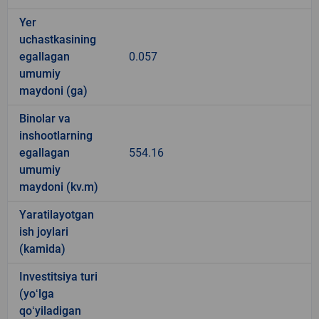
Yer
uchastkasining
egallagan
0.057
umumiy
maydoni (ga)
Binolar va
inshootlarning
egallagan
554.16
umumiy
maydoni (kv.m)
Yaratilayotgan
ish joylari
(kamida)
Investitsiya turi
(yoʻlga
qoʻyiladigan