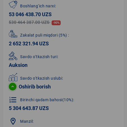
Boshlang‘ich narxi:
53 046 438.70 UZS
530 464 387.00 UZS
-90%
Zakalat puli miqdori
(5%)
:
2 652 321.94 UZS
Savdo o‘tkazish turi:
Auksion
Savdo o‘tkazish uslubi:
Oshirib borish
format_list_numbered
Birinchi qadam bahosi(10%):
5 304 643.87 UZS
location_on
Manzil: