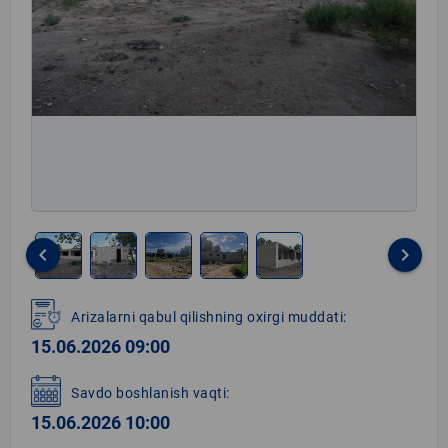
keyboard_arrow_left
keyboard_arrow_right
Item
1
Arizalarni qabul qilishning oxirgi muddati:
of
15.06.2026 09:00
5
Savdo boshlanish vaqti:
15.06.2026 10:00