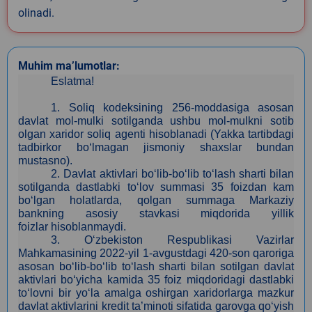
olinadi.
Muhim ma’lumotlar:
Eslatma!
1.
Soliq kodeksining 256-moddasiga asosan
davlat mol-mulki sotilganda ushbu mol-mulkni sotib
olgan xaridor soliq agenti hisoblanadi (Yakka tartibdagi
tadbirkor bo‘lmagan jismoniy shaxslar bundan
mustasno).
2.
Davlat aktivlari bo‘lib-bo‘lib to‘lash sharti bilan
sotilganda dastlabki to‘lov summasi 35 foizdan kam
bo‘lgan holatlarda, qolgan summaga Markaziy
bankning asosiy stavkasi miqdorida yillik
foizlar
hisoblanmaydi.
3
. O‘zbekiston Respublikasi Vazirlar
Mahkamasining 2022-yil 1-avgustdagi 420-son qaroriga
asosan bo‘lib-bo‘lib to‘lash sharti bilan sotilgan davlat
aktivlari bo‘yicha kamida 35 foiz miqdoridagi dastlabki
to‘lovni bir yo‘la amalga oshirgan xaridorlarga mazkur
davlat aktivlarini kredit ta’minoti sifatida garovga qo‘yish