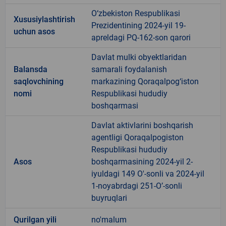
O‘zbekiston Respublikasi
Xususiylashtirish
Prezidentining 2024-yil 19-
uchun asos
apreldagi PQ-162-son qarori
Davlat mulki obyektlaridan
Balansda
samarali foydalanish
saqlovchining
markazining Qoraqalpog‘iston
nomi
Respublikasi hududiy
boshqarmasi
Davlat aktivlarini boshqarish
agentligi Qoraqalpogiston
Respublikasi hududiy
Asos
boshqarmasining 2024-yil 2-
iyuldagi 149 O'-sonli va 2024-yil
1-noyabrdagi 251-O’-sonli
buyruqlari
Qurilgan yili
no'malum