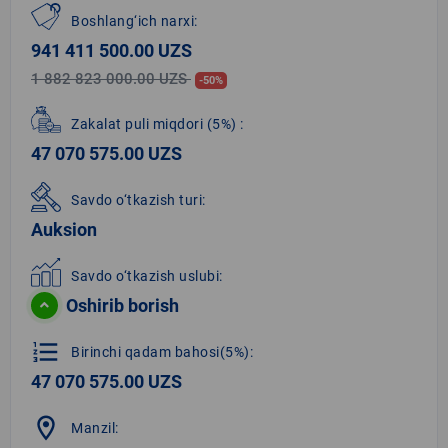
Boshlang‘ich narxi:
941 411 500.00 UZS
1 882 823 000.00 UZS
-50%
Zakalat puli miqdori
(5%)
:
47 070 575.00 UZS
Savdo o‘tkazish turi:
Auksion
Savdo o‘tkazish uslubi:
Oshirib borish
format_list_numbered
Birinchi qadam bahosi(5%):
47 070 575.00 UZS
location_on
Manzil: