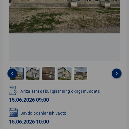
keyboard_arrow_left
keyboard_arrow_right
Item
1
Arizalarni qabul qilishning oxirgi muddati:
of
15.06.2026 09:00
5
Savdo boshlanish vaqti:
15.06.2026 10:00