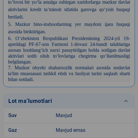
to‘lovni bir yo‘la amalga oshirgan xaridorlarga mazkur davlat
aktivlarini kredit ta’minoti sifatida garovga qo‘yish huquqi
beriladi.
5
. Mazkur bino-inshootlarning yer maydoni ijara huquqi
asosida biriktirlgan.
6.
O‘zbekiston Respublikasi Prezidentining 2024-yil 19-
apreldagi PF-67-son Farmoni 1-ilovasi 24-bandi talablariga
asosan boshlang‘ich narxi pasaytirilgan holda sotilgan davlat
aktivlari sotib olish to‘lovlariga chegirma qo‘llanilmasligi
belgilangan.
7.
Mazkur obyekt shaharsozlik normalari asosida nodavlat
ta'lim muassasasi tashkil etish va faoliyat turini saqlash sharti
bilan sotiladi.
keyboard_arrow_down
Lot ma’lumotlari
Suv
Mavjud
Gaz
Mavjud emas