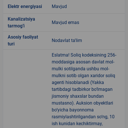
Elektr energiyasi
Mavjud
Kanalizatsiya
Mavjud emas
tarmogʼi
Аsosiy faoliyat
Nodavlat ta'lim
turi
Eslatma! Soliq kodeksining 256-
moddasiga asosan davlat mol-
mulki sotilganda ushbu mol-
mulkni sotib olgan xaridor soliq
agenti hisoblanadi (Yakka
tartibdagi tadbirkor bo‘lmagan
jismoniy shaxslar bundan
mustasno). Auksion obyektlari
bo‘yicha bayonnoma
rasmiylashtirilgandan so‘ng, 10
ish kunidan kechiktirmay,