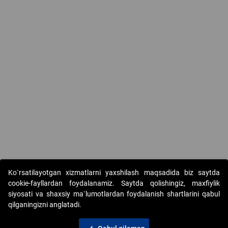
Ko`rsatilayotgan xizmatlarni yaxshilash maqsadida biz saytda
cookie-fayllardan foydalanamiz. Saytda qolishingiz, maxfiylik
siyosati va shaxsiy ma`lumotlardan foydalanish shartlarini qabul
qilganingizni anglatadi.
Copyright © 2017-2026. "Elektron onlayn-auksionlarni
tashkil etish" AJ. Barcha huquqlar himoyalangan