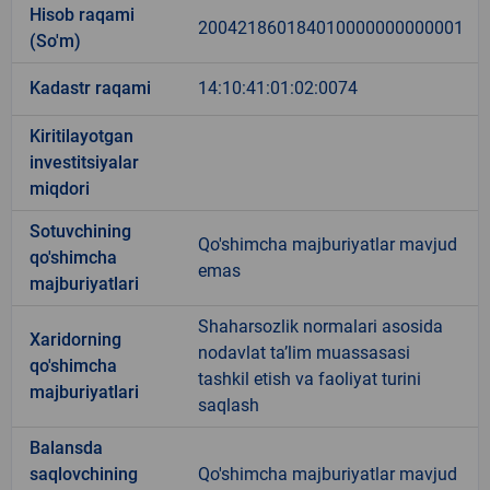
Hisob raqami
200421860184010000000000001
(So'm)
Kadastr raqami
14:10:41:01:02:0074
Kiritilayotgan
investitsiyalar
miqdori
Sotuvchining
Qo'shimcha majburiyatlar mavjud
qo'shimcha
emas
majburiyatlari
Shaharsozlik normalari asosida
Xaridorning
nodavlat ta’lim muassasasi
qo'shimcha
tashkil etish va faoliyat turini
majburiyatlari
saqlash
Balansda
saqlovchining
Qo'shimcha majburiyatlar mavjud