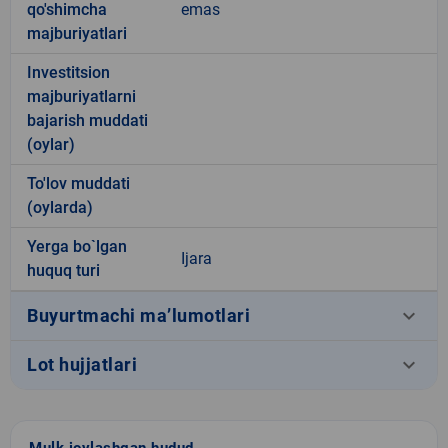
qo'shimcha
emas
majburiyatlari
Investitsion
majburiyatlarni
bajarish muddati
(oylar)
To'lov muddati
(oylarda)
Yerga bo`lgan
Ijara
huquq turi
keyboard_arrow_down
Buyurtmachi ma’lumotlari
keyboard_arrow_down
Lot hujjatlari
Mulk joylashgan hudud