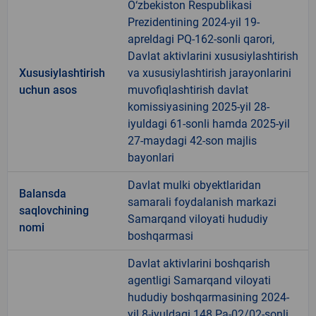
O‘zbekiston Respublikasi
Prezidentining 2024-yil 19-
apreldagi PQ-162-sonli qarori,
Davlat aktivlarini xususiylashtirish
Xususiylashtirish
va xususiylashtirish jarayonlarini
uchun asos
muvofiqlashtirish davlat
komissiyasining 2025-yil 28-
iyuldagi 61-sonli hamda 2025-yil
27-maydagi 42-son majlis
bayonlari
Davlat mulki obyektlaridan
Balansda
samarali foydalanish markazi
saqlovchining
Samarqand viloyati hududiy
nomi
boshqarmasi
Davlat aktivlarini boshqarish
agentligi Samarqand viloyati
hududiy boshqarmasining 2024-
yil 8-iyuldagi 148 Pa-02/02-sonli,