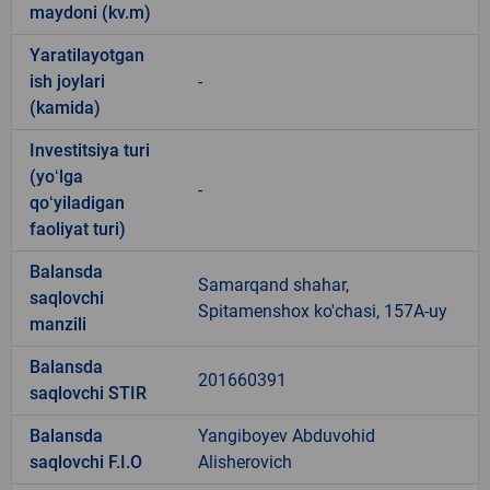
maydoni (kv.m)
Yaratilayotgan
ish joylari
-
(kamida)
Investitsiya turi
(yoʻlga
-
qoʻyiladigan
faoliyat turi)
Balansda
Samarqand shahar,
saqlovchi
Spitamenshox ko'chasi, 157A-uy
manzili
Balansda
201660391
saqlovchi STIR
Balansda
Yangiboyev Abduvohid
saqlovchi F.I.O
Alisherovich