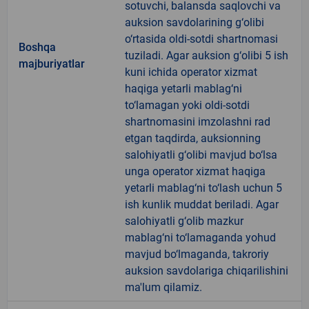
sotuvchi, balansda saqlovchi va
auksion savdolarining g‘olibi
o‘rtasida oldi-sotdi shartnomasi
Boshqa
tuziladi. Agar auksion g‘olibi 5 ish
majburiyatlar
kuni ichida operator xizmat
haqiga yetarli mablag‘ni
to‘lamagan yoki oldi-sotdi
shartnomasini imzolashni rad
etgan taqdirda, auksionning
salohiyatli g‘olibi mavjud bo‘lsa
unga operator xizmat haqiga
yetarli mablag‘ni to‘lash uchun 5
ish kunlik muddat beriladi. Agar
salohiyatli g‘olib mazkur
mablag‘ni to‘lamaganda yohud
mavjud bo‘lmaganda, takroriy
auksion savdolariga chiqarilishini
ma'lum qilamiz.