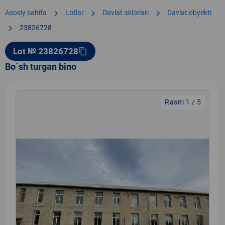
chevron_right
chevron_right
chevron_right
Asosiy sahifa
Lotlar
Davlat aktivlari
Davlat obyekti
chevron_right
23826728
Lot № 23826728
content_copy
Bo`sh turgan bino
Rasm 1 / 5