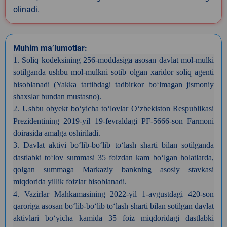
olinadi.
Muhim ma’lumotlar:
1. Soliq kodeksining 256-moddasiga asosan davlat mol-mulki
sotilganda ushbu mol-mulkni sotib olgan xaridor soliq agenti
hisoblanadi (Yakka tartibdagi tadbirkor bo‘lmagan jismoniy
shaxslar bundan mustasno).
2. Ushbu obyekt bo‘yicha to‘lovlar O‘zbekiston Respublikasi
Prezidentining 2019-yil 19-fevraldagi PF-5666-son Farmoni
doirasida amalga oshiriladi.
3. Davlat aktivi bo‘lib-bo‘lib to‘lash sharti bilan sotilganda
dastlabki to‘lov summasi 35 foizdan kam bo‘lgan holatlarda,
qolgan summaga Markaziy bankning asosiy stavkasi
miqdorida yillik foizlar hisoblanadi.
4. Vazirlar Mahkamasining 2022-yil 1-avgustdagi 420-son
qaroriga asosan bo‘lib-bo‘lib to‘lash sharti bilan sotilgan davlat
aktivlari bo‘yicha kamida 35 foiz miqdoridagi dastlabki