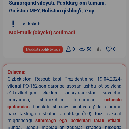
Samarqand viloyati, Pastdarg`om tumani,
Guliston MFY, Guliston qishlog'i, 7-uy
priority_high
Lot holati:
Mol-mulk (obyekt) sotilmadi
0
remove_red_eye
58
0
Muddatli bo‘lib to‘lash
Eslatma:
Oʻzbekiston Respublikasi Prezidentining 19.04.2024-
yildagi PQ-162-son qaroriga asosan ushbu lot boʻyicha
oʻtkaziladigan elektron onlayn-auksion savdolari
jarayonida, ishtirokchilar tomonidan
uchinchi
qadamdan
boshlab shaxsiy hisobvaragʻida ularning
narx taklifiga nisbatan amaldagi (5.0) foizi zakalat
miqdoridagi
summaga ega boʻlishlari talab etiladi
.
Bunda, ushbu mablagʻlar zakalat sifatida hisobga