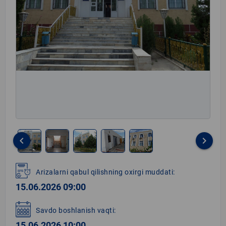
keyboard_arrow_left
keyboard_arrow_right
Item
1
Arizalarni qabul qilishning oxirgi muddati:
of
15.06.2026 09:00
5
Savdo boshlanish vaqti:
15.06.2026 10:00