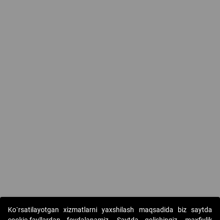
Ko`rsatilayotgan xizmatlarni yaxshilash maqsadida biz saytda
cookie-fayllardan foydalanamiz. Saytda qolishingiz, maxfiylik