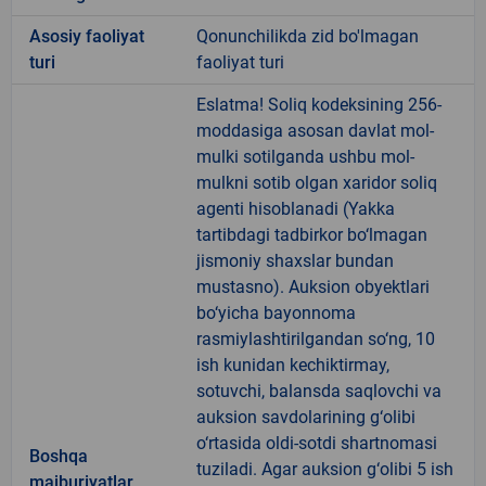
Аsosiy faoliyat
Qonunchilikda zid bo'lmagan
turi
faoliyat turi
Eslatma! Soliq kodeksining 256-
moddasiga asosan davlat mol-
mulki sotilganda ushbu mol-
mulkni sotib olgan xaridor soliq
agenti hisoblanadi (Yakka
tartibdagi tadbirkor bo‘lmagan
jismoniy shaxslar bundan
mustasno). Auksion obyektlari
bo‘yicha bayonnoma
rasmiylashtirilgandan so‘ng, 10
ish kunidan kechiktirmay,
sotuvchi, balansda saqlovchi va
auksion savdolarining g‘olibi
o‘rtasida oldi-sotdi shartnomasi
Boshqa
tuziladi. Agar auksion g‘olibi 5 ish
majburiyatlar