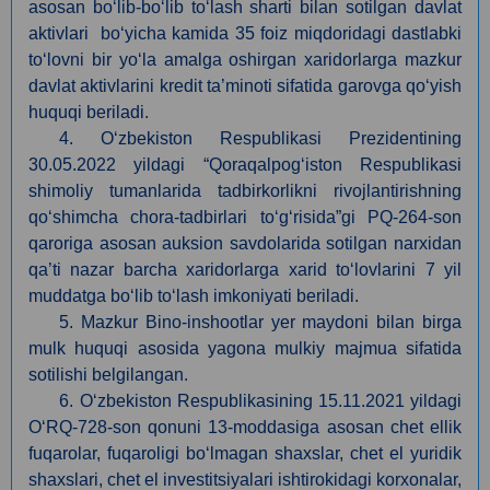
asosan bo‘lib-bo‘lib to‘lash sharti bilan sotilgan davlat
aktivlari bo‘yicha kamida 35 foiz miqdoridagi dastlabki
to‘lovni bir yo‘la amalga oshirgan xaridorlarga mazkur
davlat aktivlarini kredit ta’minoti sifatida garovga qo‘yish
huquqi beriladi.
4. O‘zbekiston Respublikasi Prezidentining
30.05
.
2022 yildagi “Qoraqalpog‘iston Respublikasi
shimoliy tumanlarida tadbirkorlikni rivojlantirishning
qo‘shimcha chora-tadbirlari to‘g‘risida”gi PQ-264-son
qaroriga asosan auksion savdolarida sotilgan narxidan
qa’ti nazar barcha xaridorlarga xarid to‘lovlarini 7 yil
muddatga bo‘lib to‘lash imkoniyati beriladi.
5. Mazkur Bino-inshootlar yer maydoni bilan birga
mulk huquqi asosida yagona mulkiy majmua sifatida
sotilishi belgilangan.
6. O‘zbekiston Respublikasining 15.11.2021 yildagi
O‘RQ-728-son qonuni 13-moddasiga asosan сhet ellik
fuqarolar, fuqaroligi bo‘lmagan shaxslar, chet el yuridik
shaxslari, chet el investitsiyalari ishtirokidagi korxonalar,