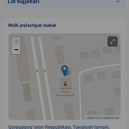
keyboard_arrow_down
Lot hujjatlari
Mulk joylashgan hudud
+
−
Leaflet
| ©
e-auksion.uz
Qoraqalpog`iston Respublikasi, Taxiatosh tumani,