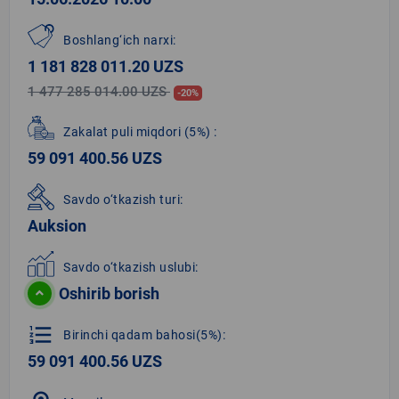
Boshlang‘ich narxi:
1 181 828 011.20 UZS
1 477 285 014.00 UZS
-20%
Zakalat puli miqdori
(5%)
:
59 091 400.56 UZS
Savdo o‘tkazish turi:
Auksion
Savdo o‘tkazish uslubi:
Oshirib borish
format_list_numbered
Birinchi qadam bahosi(5%):
59 091 400.56 UZS