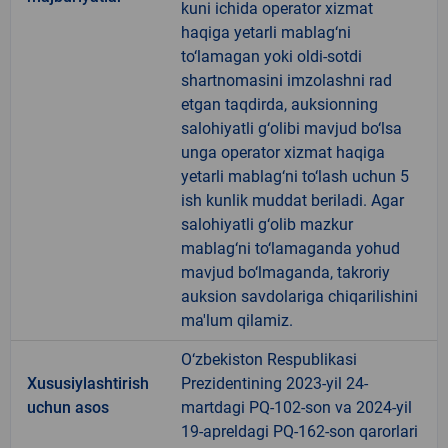
kuni ichida operator xizmat
haqiga yetarli mablag‘ni
to‘lamagan yoki oldi-sotdi
shartnomasini imzolashni rad
etgan taqdirda, auksionning
salohiyatli g‘olibi mavjud bo‘lsa
unga operator xizmat haqiga
yetarli mablag‘ni to‘lash uchun 5
ish kunlik muddat beriladi. Agar
salohiyatli g‘olib mazkur
mablag‘ni to‘lamaganda yohud
mavjud bo‘lmaganda, takroriy
auksion savdolariga chiqarilishini
ma'lum qilamiz.
O‘zbekiston Respublikasi
Xususiylashtirish
Prezidentining 2023-yil 24-
uchun asos
martdagi PQ-102-son va 2024-yil
19-apreldagi PQ-162-son qarorlari