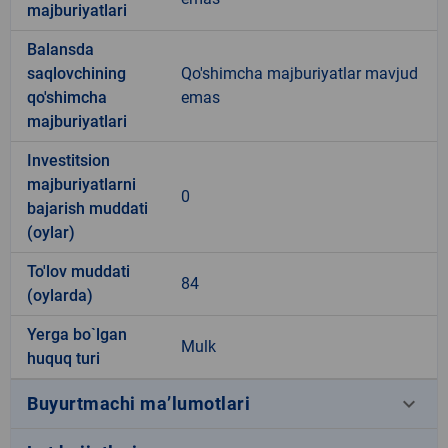
majburiyatlari
Balansda
saqlovchining
Qo'shimcha majburiyatlar mavjud
qo'shimcha
emas
majburiyatlari
Investitsion
majburiyatlarni
0
bajarish muddati
(oylar)
To'lov muddati
84
(oylarda)
Yerga bo`lgan
Mulk
huquq turi
keyboard_arrow_down
Buyurtmachi ma’lumotlari