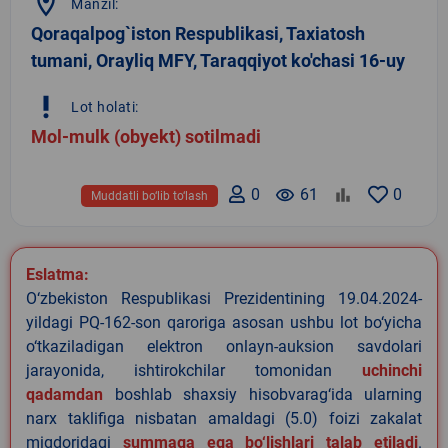
location_on
Manzil:
Qoraqalpog`iston Respublikasi, Taxiatosh
tumani, Orayliq MFY, Taraqqiyot ko'chasi 16-uy
priority_high
Lot holati:
Mol-mulk (obyekt) sotilmadi
0
remove_red_eye
61
0
Muddatli bo‘lib to‘lash
Eslatma:
O‘zbekiston Respublikasi Prezidentining 19.04.2024-
yildagi PQ-162-son qaroriga asosan ushbu lot bo‘yicha
o‘tkaziladigan elektron onlayn-auksion savdolari
jarayonida, ishtirokchilar tomonidan
uchinchi
qadamdan
boshlab shaxsiy hisobvarag‘ida ularning
narx taklifiga nisbatan amaldagi (5.0) foizi zakalat
miqdoridagi
summaga ega bo‘lishlari talab etiladi
.