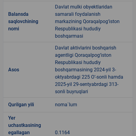
Davlat mulki obyektlaridan
Balansda
samarali foydalanish
saqlovchining
markazining Qoraqalpog‘iston
nomi
Respublikasi hududiy
boshqarmasi
Davlat aktivlarini boshqarish
agentligi Qoraqalpog‘iston
Respublikasi hududiy
Asos
boshqarmasining 2024-yil 3-
oktyabrdagi 225 O‘-sonli hamda
2025-yil 29-sentyabrdagi 313-
sonli buyruqlari
Qurilgan yili
noma`lum
Yer
uchastkasining
egallagan
0.1164