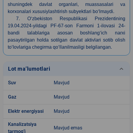
shuningdek davlat organlari, muassasalari va
korxonalari xususiylashtirish subyektlari bo‘lmaydi.
7. O‘zbekiston Respublikasi Prezidentining
19.04.2024-yildagi PF-67-son Farmoni 1-ilovasi 24-
bandi talablariga asosan boshlang‘ich narxi
pasaytirilgan holda sotilgan davlat aktivlari sotib olish
to‘lovlariga chegirma qo‘llanilmasligi belgilangan.
keyboard_arrow_down
Lot ma’lumotlari
Suv
Mavjud
Gaz
Mavjud
Elektr energiyasi
Mavjud
Kanalizatsiya
Mavjud emas
tarmogʼi