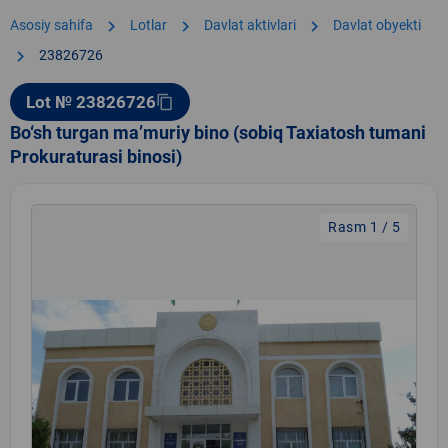
chevron_right
chevron_right
chevron_right
Asosiy sahifa
Lotlar
Davlat aktivlari
Davlat obyekti
chevron_right
23826726
Lot № 23826726
content_copy
Bo‘sh turgan ma’muriy bino (sobiq Taxiatosh tumani
Prokuraturasi binosi)
Rasm 1 / 5