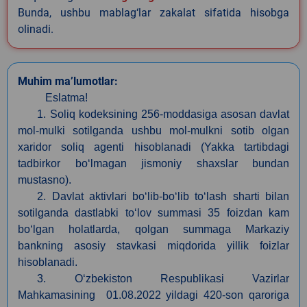
Bunda, ushbu mablag‘lar zakalat sifatida hisobga
olinadi.
Muhim ma’lumotlar:
Eslatma!
1. Soliq kodeksining 256-moddasiga asosan davlat
mol-mulki sotilganda ushbu mol-mulkni sotib olgan
xaridor soliq agenti hisoblanadi (Yakka tartibdagi
tadbirkor bo‘lmagan jismoniy shaxslar bundan
mustasno).
2. Davlat aktivlari bo‘lib-bo‘lib to‘lash sharti bilan
sotilganda dastlabki to‘lov summasi 35 foizdan kam
bo‘lgan holatlarda, qolgan summaga Markaziy
bankning asosiy stavkasi miqdorida yillik foizlar
hisoblanadi.
3. O‘zbekiston Respublikasi Vazirlar
Mahkamasining 01.08.2022 yildagi 420-son qaroriga