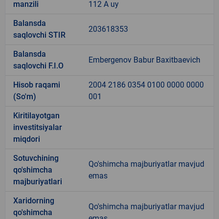
manzili
112 A uy
Balansda
203618353
saqlovchi STIR
Balansda
Embergenov Babur Baxitbaevich
saqlovchi F.I.O
Hisob raqami
2004 2186 0354 0100 0000 0000
(So'm)
001
Kiritilayotgan
investitsiyalar
miqdori
Sotuvchining
Qo'shimcha majburiyatlar mavjud
qo'shimcha
emas
majburiyatlari
Xaridorning
Qo'shimcha majburiyatlar mavjud
qo'shimcha
emas