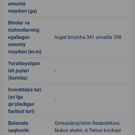
umumiy
maydoni (ga)
Binolar va
inshootlarning
egallagan
hujjat bo'yicha 341 amalda 398
umumiy
maydoni (kv.m)
Yaratilayotgan
ish joylari
-
(kamida)
Investitsiya turi
(yoʻlga
-
qoʻyiladigan
faoliyat turi)
Balansda
Qoraqalpog‘iston Respublikasi,
saqlovchi
Nukus shahri, A.Temur ko'chasi