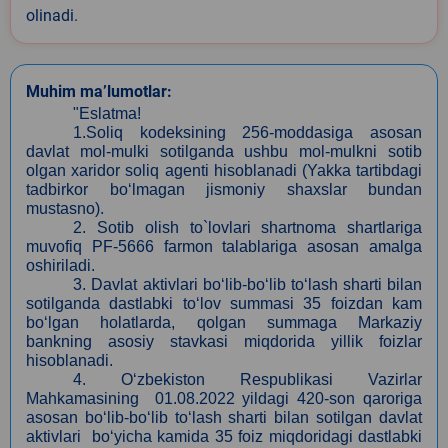
olinadi.
Muhim ma’lumotlar:
"Eslatma!
1.Soliq kodeksining 256-moddasiga asosan
davlat mol-mulki sotilganda ushbu mol-mulkni sotib
olgan xaridor soliq agenti hisoblanadi (Yakka tartibdagi
tadbirkor bo‘lmagan jismoniy shaxslar bundan
mustasno).
2.
Sotib olish to`lovlari shartnoma shartlariga
muvofiq PF-5666 farmon talablariga asosan amalga
oshiriladi.
3. Davlat aktivlari bo‘lib-bo‘lib to‘lash sharti bilan
sotilganda dastlabki to‘lov summasi 35 foizdan kam
bo‘lgan holatlarda, qolgan summaga Markaziy
bankning asosiy stavkasi miqdorida yillik foizlar
hisoblanadi.
4. O‘zbekiston Respublikasi Vazirlar
Mahkamasining 01.08.2022 yildagi 420-son qaroriga
asosan bo‘lib-bo‘lib to‘lash sharti bilan sotilgan davlat
aktivlari bo‘yicha kamida 35 foiz miqdoridagi dastlabki