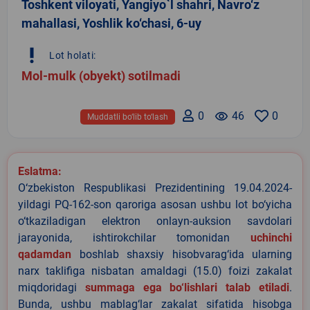
Toshkent viloyati, Yangiyo`l shahri, Navro‘z
mahallasi, Yoshlik ko‘chasi, 6-uy
priority_high
Lot holati:
Mol-mulk (obyekt) sotilmadi
0
remove_red_eye
46
0
Muddatli bo‘lib to‘lash
Eslatma:
O‘zbekiston Respublikasi Prezidentining 19.04.2024-
yildagi PQ-162-son qaroriga asosan ushbu lot bo‘yicha
o‘tkaziladigan elektron onlayn-auksion savdolari
jarayonida, ishtirokchilar tomonidan
uchinchi
qadamdan
boshlab shaxsiy hisobvarag‘ida ularning
narx taklifiga nisbatan amaldagi (15.0) foizi zakalat
miqdoridagi
summaga ega bo‘lishlari talab etiladi
.
Bunda, ushbu mablag‘lar zakalat sifatida hisobga