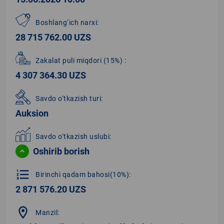
Boshlang‘ich narxi:
28 715 762.00 UZS
Zakalat puli miqdori
(15%)
:
4 307 364.30 UZS
Savdo o‘tkazish turi:
Auksion
Savdo o‘tkazish uslubi:
Oshirib borish
format_list_numbered
Birinchi qadam bahosi(10%):
2 871 576.20 UZS
location_on
Manzil: