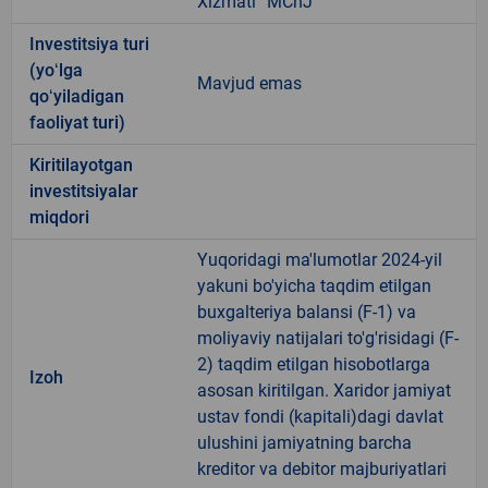
Xizmati” MChJ
Investitsiya turi
(yoʻlga
Mavjud emas
qoʻyiladigan
faoliyat turi)
Kiritilayotgan
investitsiyalar
miqdori
Yuqoridagi ma'lumotlar 2024-yil
yakuni bo'yicha taqdim etilgan
buxgalteriya balansi (F-1) va
moliyaviy natijalari to'g'risidagi (F-
2) taqdim etilgan hisobotlarga
Izoh
asosan kiritilgan. Xaridor jamiyat
ustav fondi (kapitali)dagi davlat
ulushini jamiyatning barcha
kreditor va debitor majburiyatlari