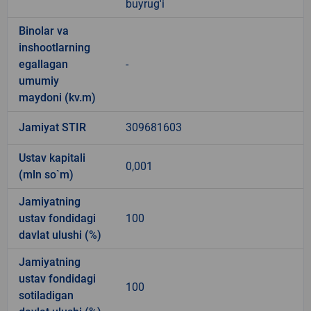
buyrug'i
Binolar va
inshootlarning
egallagan
-
umumiy
maydoni (kv.m)
Jamiyat STIR
309681603
Ustav kapitali
0,001
(mln so`m)
Jamiyatning
ustav fondidagi
100
davlat ulushi (%)
Jamiyatning
ustav fondidagi
100
sotiladigan