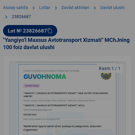
chevron_right
chevron_right
chevron_right
Asosiy sahifa
Lotlar
Davlat aktivlari
Davlat ulushi
chevron_right
23826687
Lot № 23826687
content_copy
"Yangiyo‘l Maxsus Avtotransport Xizmati" MChJning
100 foiz davlat ulushi
Rasm 1 / 1