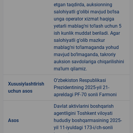
etgan taqdirda, auksionning
salohiyatli g‘olibi mavjud bo‘lsa
unga operator xizmat haqiga
yetarli mablag‘ni to‘lash uchun 5
ish kunlik muddat beriladi. Agar
salohiyatli g‘olib mazkur
mablag‘ni to‘lamaganda yohud
mavjud bo‘lmaganda, takroriy
auksion savdolariga chiqarilishini
ma'lum qilamiz.
O‘zbekiston Respublikasi
Xususiylashtirish
Prezidentining 2025-yil 21-
uchun asos
apreldagi PF-70 sonli Farmoni
Davlat aktivlarini boshqarish
agentligini Toshkent viloyati
Asos
hududiy boshqarmasining 2025-
yil 11-iyuldagi 173-i/ch-sonli