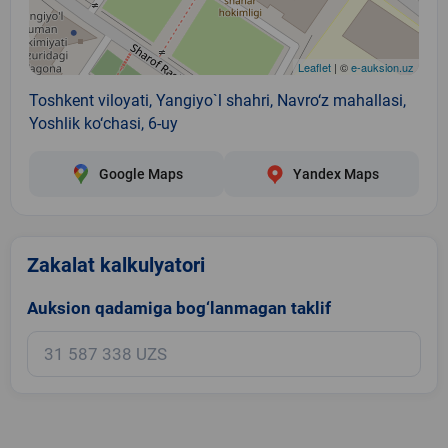
Leaflet
| ©
e-auksion.uz
Toshkent viloyati, Yangiyo`l shahri, Navro‘z mahallasi,
Yoshlik ko‘chasi, 6-uy
Google Maps
Yandex Maps
Zakalat kalkulyatori
Auksion qadamiga bog‘lanmagan taklif