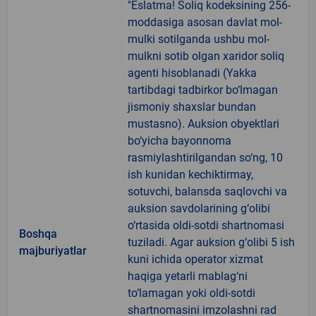
"Eslatma! Soliq kodeksining 256-
moddasiga asosan davlat mol-
mulki sotilganda ushbu mol-
mulkni sotib olgan xaridor soliq
agenti hisoblanadi (Yakka
tartibdagi tadbirkor bo‘lmagan
jismoniy shaxslar bundan
mustasno). Auksion obyektlari
bo‘yicha bayonnoma
rasmiylashtirilgandan so‘ng, 10
ish kunidan kechiktirmay,
sotuvchi, balansda saqlovchi va
auksion savdolarining g‘olibi
o‘rtasida oldi-sotdi shartnomasi
Boshqa
tuziladi. Agar auksion g‘olibi 5 ish
majburiyatlar
kuni ichida operator xizmat
haqiga yetarli mablag‘ni
to‘lamagan yoki oldi-sotdi
shartnomasini imzolashni rad