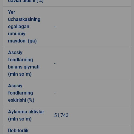
davlat ulushi (%)
Yer
uchastkasining
egallagan
-
umumiy
maydoni (ga)
Asosiy
fondlarning
-
balans qiymati
(mln so`m)
Asosiy
fondlarning
-
eskirishi (%)
Aylanma aktivlar
51,743
(mln so`m)
Debitorlik