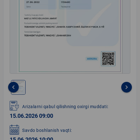
keyboard_arrow_left
keyboard_arrow_right
Item
1
Arizalarni qabul qilishning oxirgi muddati:
of
15.06.2026 09:00
1
Savdo boshlanish vaqti:
15.06.2026 10:00