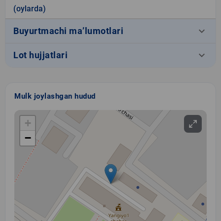
(oylarda)
keyboard_arrow_down
Buyurtmachi ma’lumotlari
keyboard_arrow_down
Lot hujjatlari
Mulk joylashgan hudud
+
−