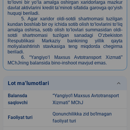
to‘lovni bir yo‘la amalga oshirgan xaridorlarga mazkur
davlat aktivlarini kredit ta’minoti sifatida garovga qo‘yish
huquqi beriladi.
5. Agar xaridor oldi-sotdi shartnomasi tuzilgan
kundan boshlab bir oy ichida sotib olish to‘lovlarini to‘liq
amalga oshirsa, sotib olish to‘lovlari summasidan oldi-
sotdi shartnomasi tuzilgan sanadagi O‘zbekiston
Respublikasi Markaziy bankining yillik qayta
moliyalashtirish stavkasiga teng miqdorda chegirma
beriladi.
6. “Yangiyo‘l Maxsus Avtotransport Xizmati”
MChJning balansida bino-inshoot mavjud emas.
keyboard_arrow_down
Lot ma’lumotlari
Balansda
“Yangiyo‘l Maxsus Avtotransport
saqlovchi
Xizmati” MChJ
Qonunchilikka zid bo‘lmagan
Faoliyat turi
faoliyat turi