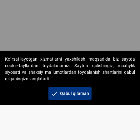
Copyright © 2017-2026. "Elektron onlayn-auksionlarni tashkil etish"
Ko`rsatilayotgan xizmatlarni yaxshilash maqsadida biz saytda
AJ. Barcha huquqlar himoyalangan
cookie-fayllardan foydalanamiz. Saytda qolishingiz, maxfiylik
siyosati va shaxsiy ma`lumotlardan foydalanish shartlarini qabul
qilganingizni anglatadi.
check
Qabul qilaman
+998 71 202-21-11
Veb-saytdagi axborot materiallaridan boshqa
shaxslar foydalanganda jamiyatning korporativ veb-
saytiga majburiy havolalar ko‘rsatilishi kerak