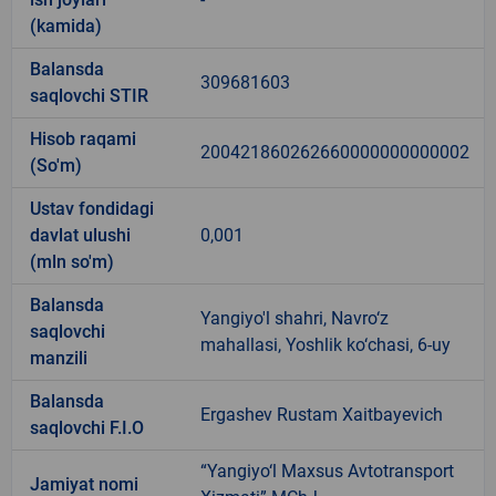
(kamida)
Balansda
309681603
saqlovchi STIR
Hisob raqami
200421860262660000000000002
(So'm)
Ustav fondidagi
davlat ulushi
0,001
(mln so'm)
Balansda
Yangiyo'l shahri, Navro‘z
saqlovchi
mahallasi, Yoshlik ko‘chasi, 6-uy
manzili
Balansda
Ergashev Rustam Xaitbayevich
saqlovchi F.I.O
“Yangiyo‘l Maxsus Avtotransport
Jamiyat nomi