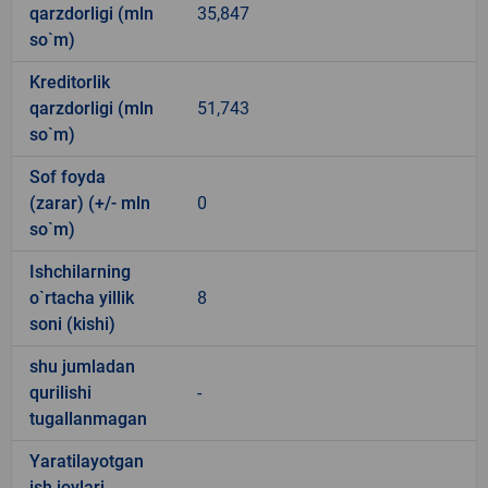
qarzdorligi (mln
35,847
so`m)
Kreditorlik
qarzdorligi (mln
51,743
so`m)
Sof foyda
(zarar) (+/- mln
0
so`m)
Ishchilarning
o`rtacha yillik
8
soni (kishi)
shu jumladan
qurilishi
-
tugallanmagan
Yaratilayotgan
ish joylari
-