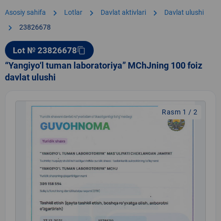
chevron_right
chevron_right
chevron_right
Asosiy sahifa
Lotlar
Davlat aktivlari
Davlat ulushi
chevron_right
23826678
Lot № 23826678
content_copy
“Yangiyo‘l tuman laboratoriya” MChJning 100 foiz
davlat ulushi
Rasm 1 / 2