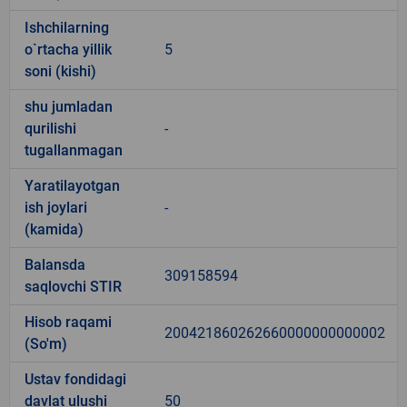
Ishchilarning
o`rtacha yillik
5
soni (kishi)
shu jumladan
qurilishi
-
tugallanmagan
Yaratilayotgan
ish joylari
-
(kamida)
Balansda
309158594
saqlovchi STIR
Hisob raqami
200421860262660000000000002
(So'm)
Ustav fondidagi
davlat ulushi
50