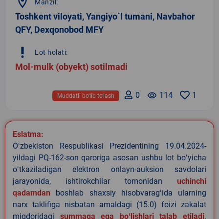
location_on
Manzil:
Toshkent viloyati, Yangiyo`l tumani, Navbahor
QFY, Dexqonobod MFY
priority_high
Lot holati:
Mol-mulk (obyekt) sotilmadi
0
remove_red_eye
114
1
Muddatli bo‘lib to‘lash
Eslatma:
Oʻzbekiston Respublikasi Prezidentining 19.04.2024-
yildagi PQ-162-son qaroriga asosan ushbu lot boʻyicha
oʻtkaziladigan elektron onlayn-auksion savdolari
jarayonida, ishtirokchilar tomonidan
uchinchi
qadamdan
boshlab shaxsiy hisobvaragʻida ularning
narx taklifiga nisbatan amaldagi (15.0) foizi zakalat
miqdoridagi
summaga ega boʻlishlari talab etiladi
.