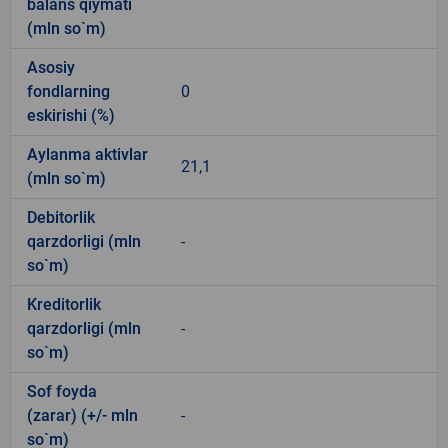
balans qiymati
(mln so`m)
Asosiy
fondlarning
0
eskirishi (%)
Aylanma aktivlar
21,1
(mln so`m)
Debitorlik
qarzdorligi (mln
-
so`m)
Kreditorlik
qarzdorligi (mln
-
so`m)
Sof foyda
(zarar) (+/- mln
-
so`m)