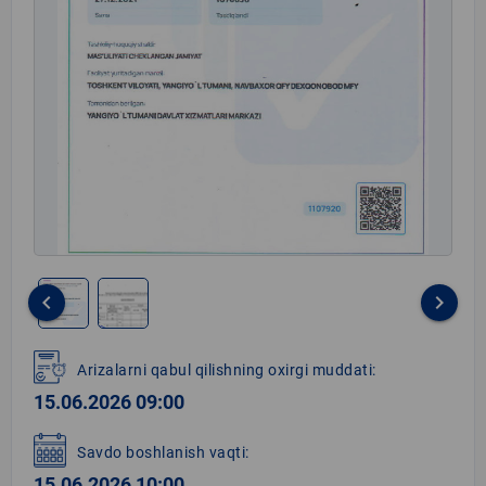
keyboard_arrow_left
keyboard_arrow_right
Item
1
Arizalarni qabul qilishning oxirgi muddati:
of
15.06.2026 09:00
2
Savdo boshlanish vaqti:
15.06.2026 10:00