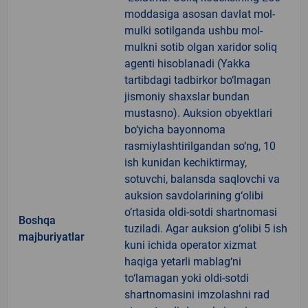
moddasiga asosan davlat mol-
mulki sotilganda ushbu mol-
mulkni sotib olgan xaridor soliq
agenti hisoblanadi (Yakka
tartibdagi tadbirkor bo‘lmagan
jismoniy shaxslar bundan
mustasno). Auksion obyektlari
bo‘yicha bayonnoma
rasmiylashtirilgandan so‘ng, 10
ish kunidan kechiktirmay,
sotuvchi, balansda saqlovchi va
auksion savdolarining g‘olibi
o‘rtasida oldi-sotdi shartnomasi
Boshqa
tuziladi. Agar auksion g‘olibi 5 ish
majburiyatlar
kuni ichida operator xizmat
haqiga yetarli mablag‘ni
to‘lamagan yoki oldi-sotdi
shartnomasini imzolashni rad