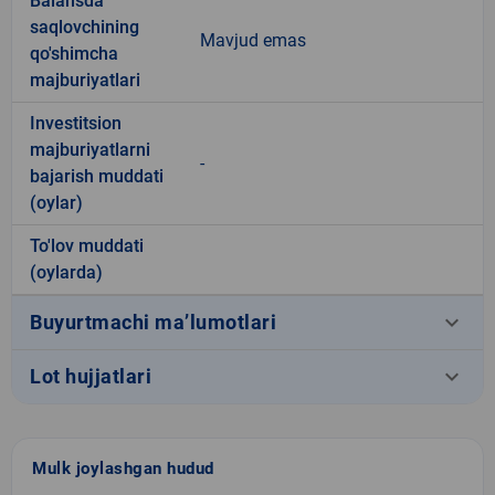
Balansda
saqlovchining
Mavjud emas
qo'shimcha
majburiyatlari
Investitsion
majburiyatlarni
-
bajarish muddati
(oylar)
To'lov muddati
(oylarda)
keyboard_arrow_down
Buyurtmachi ma’lumotlari
keyboard_arrow_down
Lot hujjatlari
Mulk joylashgan hudud