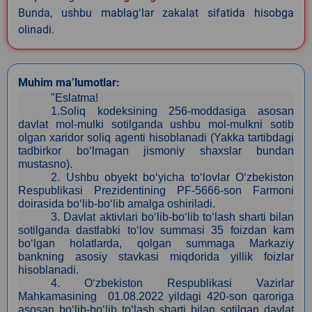
Bunda, ushbu mablagʻlar zakalat sifatida hisobga
olinadi.
Muhim ma’lumotlar:
"Eslatma!
1.Soliq kodeksining 256-moddasiga asosan
davlat mol-mulki sotilganda ushbu mol-mulkni sotib
olgan xaridor soliq agenti hisoblanadi (Yakka tartibdagi
tadbirkor bo‘lmagan jismoniy shaxslar bundan
mustasno).
2.
Ushbu obyekt bo‘yicha to‘lovlar O‘zbekiston
Respublikasi Prezidentining PF-5666-son Farmoni
doirasida bo‘lib-bo‘lib amalga oshiriladi.
3. Davlat aktivlari bo‘lib-bo‘lib to‘lash sharti bilan
sotilganda dastlabki to‘lov summasi 35 foizdan kam
bo‘lgan holatlarda, qolgan summaga Markaziy
bankning asosiy stavkasi miqdorida yillik foizlar
hisoblanadi.
4. O‘zbekiston Respublikasi Vazirlar
Mahkamasining 01.08.2022 yildagi 420-son qaroriga
asosan bo‘lib-bo‘lib to‘lash sharti bilan sotilgan davlat