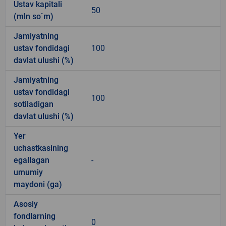
Ustav kapitali
50
(mln so`m)
Jamiyatning
ustav fondidagi
100
davlat ulushi (%)
Jamiyatning
ustav fondidagi
100
sotiladigan
davlat ulushi (%)
Yer
uchastkasining
egallagan
-
umumiy
maydoni (ga)
Asosiy
fondlarning
0