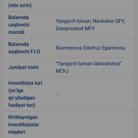
(mln so'm)
Balansda
Yangiyo’l tuman, Navbahor QFY,
saqlovchi
Dexqonobod MFY
manzili
Balansda
Raxmonova Dilafruz Egamovna
saqlovchi F.I.O
“Yangiyo‘l tuman laboratoriya”
Jamiyat nomi
MChJ
Investitsiya turi
(yoʻlga
-
qoʻyiladigan
faoliyat turi)
Kiritilayotgan
investitsiyalar
miqdori