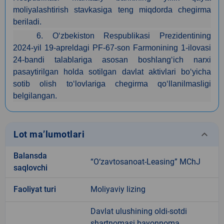
moliyalashtirish stavkasiga teng miqdorda chegirma
beriladi.
6. O‘zbekiston Respublikasi Prezidentining
2024-yil 19-apreldagi PF-67-son Farmonining 1-ilovasi
24-bandi talablariga asosan boshlang‘ich narxi
pasaytirilgan holda sotilgan davlat aktivlari bo‘yicha
sotib olish to‘lovlariga chegirma qo‘llanilmasligi
belgilangan.
keyboard_arrow_down
Lot ma’lumotlari
Balansda
“O‘zavtosanoat-Leasing” MChJ
saqlovchi
Faoliyat turi
Moliyaviy lizing
Davlat ulushining oldi-sotdi
shartnomasi bayonnoma