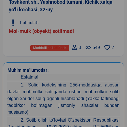
Toshkent sh., Yashnobod tumani, Kichik xalqa
yo‘li ko‘chasi, 32-uy
priority_high
Lot holati:
Mol-mulk (obyekt) sotilmadi
0
remove_red_eye
549
2
Muddatli bo‘lib to‘lash
Muhim ma’lumotlar:
Eslatma!
1. Soliq kodeksining 256-moddasiga asosan
davlat mol-mulki sotilganda ushbu mol-mulkni sotib
olgan xaridor soliq agenti hisoblanadi (Yakka tartibdagi
tadbirkor bo‘lmagan jismoniy shaxslar bundan
mustasno).
2. Sotib olish to‘lovlari O‘zbekiston Respublikasi
Prezidentining 19.02.2019-yildagi PF-5666-son