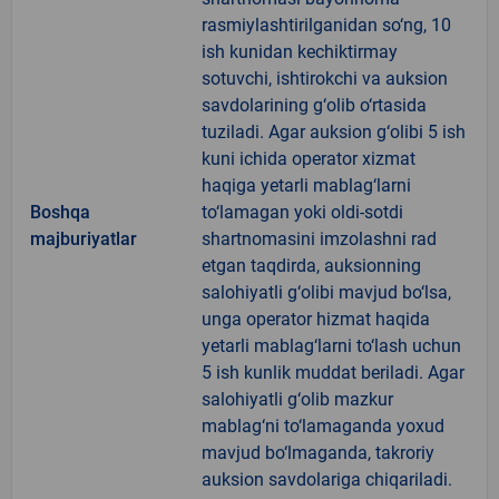
rasmiylashtirilganidan so‘ng, 10
ish kunidan kechiktirmay
sotuvchi, ishtirokchi va auksion
savdolarining g‘olib o‘rtasida
tuziladi. Agar auksion g‘olibi 5 ish
kuni ichida operator xizmat
haqiga yetarli mablag‘larni
Boshqa
to‘lamagan yoki oldi-sotdi
majburiyatlar
shartnomasini imzolashni rad
etgan taqdirda, auksionning
salohiyatli g‘olibi mavjud bo‘lsa,
unga operator hizmat haqida
yetarli mablag‘larni to‘lash uchun
5 ish kunlik muddat beriladi. Agar
salohiyatli g‘olib mazkur
mablag‘ni to‘lamaganda yoxud
mavjud bo‘lmaganda, takroriy
auksion savdolariga chiqariladi.