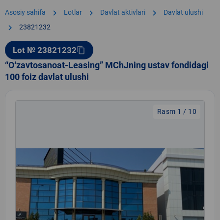
chevron_right
chevron_right
chevron_right
Asosiy sahifa
Lotlar
Davlat aktivlari
Davlat ulushi
chevron_right
23821232
Lot № 23821232
content_copy
“O‘zavtosanoat-Leasing” MChJning ustav fondidagi
100 foiz davlat ulushi
Rasm 1 / 10