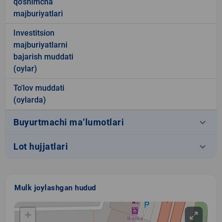
qo'shimcha
majburiyatlari
Investitsion
majburiyatlarni
bajarish muddati
(oylar)
To'lov muddati
(oylarda)
keyboard_arrow_down
Buyurtmachi ma’lumotlari
keyboard_arrow_down
Lot hujjatlari
Mulk joylashgan hudud
+