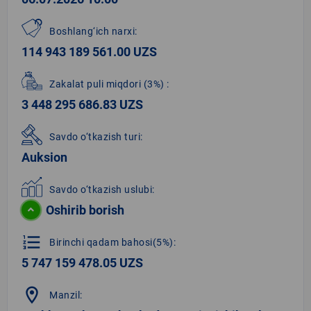
Boshlang‘ich narxi:
114 943 189 561.00 UZS
Zakalat puli miqdori
(3%)
:
3 448 295 686.83 UZS
Savdo o‘tkazish turi:
Auksion
Savdo o‘tkazish uslubi:
Oshirib borish
format_list_numbered
Birinchi qadam bahosi(5%):
5 747 159 478.05 UZS
location_on
Manzil: