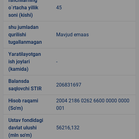
Ishchilarning
o`rtacha yillik
45
soni (kishi)
shu jumladan
qurilishi
Mavjud emaas
tugallanmagan
Yaratilayotgan
ish joylari
-
(kamida)
Balansda
206831697
saqlovchi STIR
Hisob raqami
2004 2186 0262 6600 0000 0000
(So'm)
001
Ustav fondidagi
davlat ulushi
56216,132
(mln so'm)