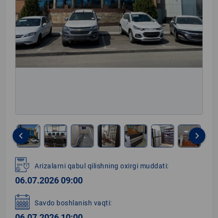
keyboard_arrow_left
keyboard_arrow_right
Item
1
Arizalarni qabul qilishning oxirgi muddati:
of
06.07.2026 09:00
10
Savdo boshlanish vaqti:
06.07.2026 10:00