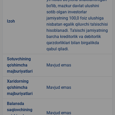
bo‘lib, mazkur davlat ulushini
sotib olgan investorlar
jamiyatning 100,0 foiz ulushiga
Izoh
nisbatan egalik qiluvchi ta’sischisi
hisoblanadi. Ta’sischi jamiyatning
barcha kreditorlik va debitorlik
qarzdorliklari bilan birgalikda
qabul qiladi.
Sotuvchining
qo'shimcha
Mavjud emas
majburiyatlari
Xaridorning
qo'shimcha
Mavjud emas
majburiyatlari
Balansda
saqlovchining
Mavjud emas