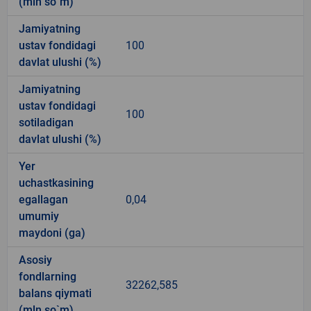
(mln so`m)
Jamiyatning
ustav fondidagi
100
davlat ulushi (%)
Jamiyatning
ustav fondidagi
100
sotiladigan
davlat ulushi (%)
Yer
uchastkasining
egallagan
0,04
umumiy
maydoni (ga)
Asosiy
fondlarning
32262,585
balans qiymati
(mln so`m)