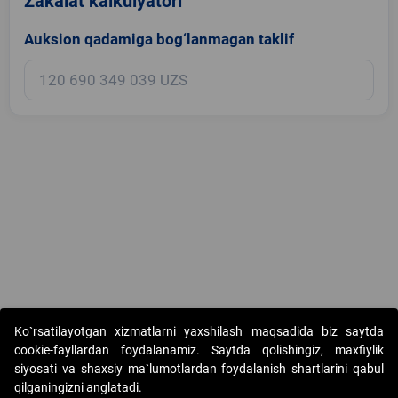
Zakalat kalkulyatori
Auksion qadamiga bog‘lanmagan taklif
Copyright © 2017-2026. "Elektron onlayn-auksionlarni tashkil etish"
Ko`rsatilayotgan xizmatlarni yaxshilash maqsadida biz saytda
AJ. Barcha huquqlar himoyalangan
cookie-fayllardan foydalanamiz. Saytda qolishingiz, maxfiylik
siyosati va shaxsiy ma`lumotlardan foydalanish shartlarini qabul
qilganingizni anglatadi.