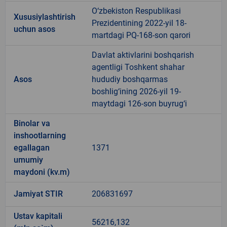
O‘zbekiston Respublikasi
Xususiylashtirish
Prezidentining 2022-yil 18-
uchun asos
martdagi PQ-168-son qarori
Davlat aktivlarini boshqarish
agentligi Toshkent shahar
Asos
hududiy boshqarmas
boshlig‘ining 2026-yil 19-
maytdagi 126-son buyrug‘i
Binolar va
inshootlarning
egallagan
1371
umumiy
maydoni (kv.m)
Jamiyat STIR
206831697
Ustav kapitali
56216,132