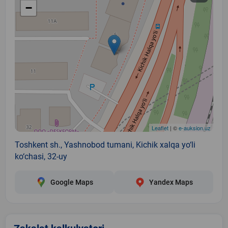
−
Leaflet
| ©
e-auksion.uz
Toshkent sh., Yashnobod tumani, Kichik xalqa yo‘li
ko‘chasi, 32-uy
Google Maps
Yandex Maps