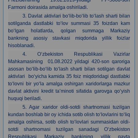
Farmoni doirasida amalga oshiriladi.
3. Davlat aktivlari bo‘lib-bo‘lib to‘lash sharti bilan
sotilganda dastlabki to‘lov summasi 35 foizdan kam
bo‘lgan holatlarda, qolgan summaga Markaziy
bankning asosiy stavkasi miqdorida yillik foizlar
hisoblanadi.
4. O‘zbekiston Respublikasi Vazirlar
Mahkamasining 01.08.2022 yildagi 420-son qaroriga
asosan bo‘lib-bo‘lib to‘lash sharti bilan sotilgan davlat
aktivlari bo‘yicha kamida 35 foiz miqdoridagi dastlabki
to‘lovni bir yo‘la amalga oshirgan xaridorlarga mazkur
davlat aktivini kredit ta’minoti sifatida garovga qo‘yish
huquqi beriladi.
5. Agar xaridor oldi-sotdi shartnomasi tuzilgan
kundan boshlab bir oy ichida sotib olish to‘lovlarini to‘liq
amalga oshirsa, sotib olish to‘lovlari summasidan oldi-
sotdi shartnomasi tuzilgan sanadagi O‘zbekiston
Respublikasi Markaziy bankining yillik qayta