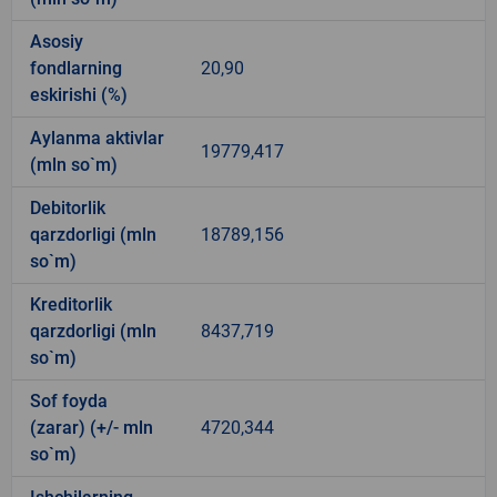
Asosiy
fondlarning
20,90
eskirishi (%)
Aylanma aktivlar
19779,417
(mln so`m)
Debitorlik
qarzdorligi (mln
18789,156
so`m)
Kreditorlik
qarzdorligi (mln
8437,719
so`m)
Sof foyda
(zarar) (+/- mln
4720,344
so`m)