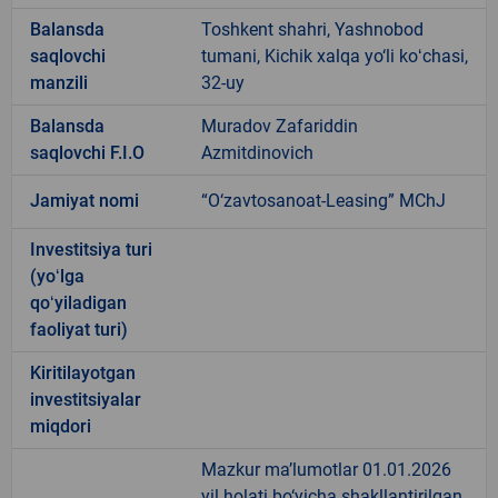
Balansda
Toshkent shahri, Yashnobod
saqlovchi
tumani, Kichik xalqa yo‘li koʻchasi,
manzili
32-uy
Balansda
Muradov Zafariddin
saqlovchi F.I.O
Azmitdinovich
Jamiyat nomi
“O‘zavtosanoat-Leasing” MChJ
Investitsiya turi
(yoʻlga
qoʻyiladigan
faoliyat turi)
Kiritilayotgan
investitsiyalar
miqdori
Mazkur ma’lumotlar 01.01.2026
yil holati bo‘yicha shakllantirilgan