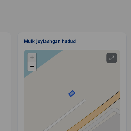
Mulk joylashgan hudud
+
−