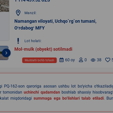
location_on
Manzil:
Namangan viloyati, Uchqo`rg`on tumani,
Oʻrdabogʻ MFY
priority_high
Lot holati:
Mol-mulk (obyekt) sotilmadi
keyboard_arrow_right
60 oy
0
remove_red_eye
38
Muddatli bo‘lib to‘lash
agi PQ-162-son qaroriga asosan ushbu lot bo‘yicha o‘tkazilad
lar tomonidan
uchinchi qadamdan
boshlab shaxsiy hisobvarag‘
akalat miqdoridagi
summaga ega bo‘lishlari talab etiladi
. Bu