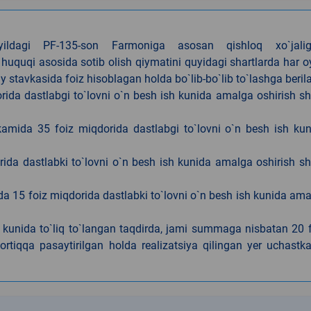
4-yildagi PF-135-son Farmoniga asosan qishloq xo`jalig
 huquqi asosida sotib olish qiymatini quyidagi shartlarda har 
tavkasida foiz hisoblagan holda bo`lib-bo`lib to`lashga berila
ida dastlabgi to`lovni o`n besh ish kunida amalga oshirish sh
kamida 35 foiz miqdorida dastlabgi to`lovni o`n besh ish ku
rida dastlabki to`lovni o`n besh ish kunida amalga oshirish sh
da 15 foiz miqdorida dastlabki to`lovni o`n besh ish kunida am
h kunida to`liq to`langan taqdirda, jami summaga nisbatan 20 
rtiqqa pasaytirilgan holda realizatsiya qilingan yer uchastka