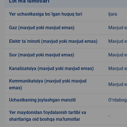
Lot ma’lumotlari
Yer uchastkasiga bo`lgan huquq turi
Ijara
Gaz (mavjud yoki mavjud emas)
Mavjud 
Elektr ta`minoti (mavjud yoki mavjud emas)
Mavjud 
Suv (mavjud yoki mavjud emas)
Mavjud 
Kanalizatsiya (mavjud yoki mavjud emas)
Mavjud 
Kommunikatsiya (mavjud yoki mavjud
Mavjud 
emas)
Uchastkaning joylashgan manzili
Oʻrdabog
Yer maydonidan foydalanish tartibi va
-
shartlariga oid boshqa ma’lumotlar