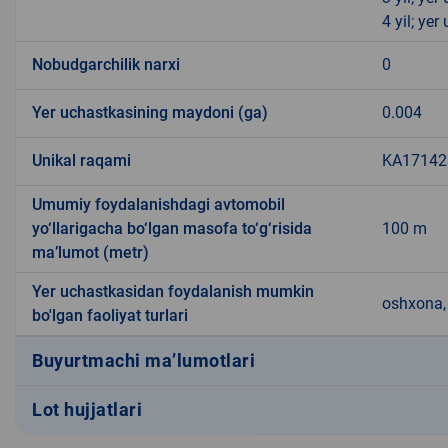
4 yil; ye
Nobudgarchilik narxi
0
Yer uchastkasining maydoni (ga)
0.004
Unikal raqami
KA171423
Umumiy foydalanishdagi avtomobil
yo‘llarigacha bo‘lgan masofa to‘g‘risida
100 m
ma’lumot (metr)
Yer uchastkasidan foydalanish mumkin
oshxona, 
bo'lgan faoliyat turlari
Buyurtmachi ma’lumotlari
Lot hujjatlari