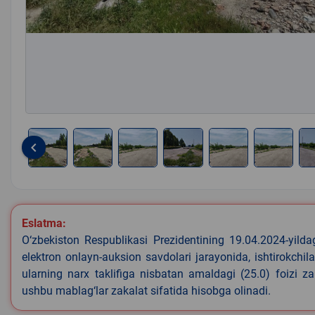
keyboard_arrow_left
Item
1
of
8
Eslatma:
O‘zbekiston Respublikasi Prezidentining 19.04.2024-yild
elektron onlayn-auksion savdolari jarayonida, ishtirokchi
ularning narx taklifiga nisbatan amaldagi (25.0) foizi z
ushbu mablag‘lar zakalat sifatida hisobga olinadi.