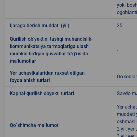
yoki bosh
ogohlanti
Ijaraga berish muddati (yil)
25
Qurilish ob'yektini tashqi muhandislik-
kommunikatsiya tarmoqlariga ulash
-
mumkin bo'lgan quvvatlar to'g'risida
ma'lumotlar
Yer uchastkalaridan ruxsat etilgan
Do'konlar
foydalanish turlari
Kapital qurilish obyekti turlari
Savdo ma
Yer uchas
muddati 
oshmasli
Qo`shimcha ma`lumot
2 yil; ye
3 yil; ye