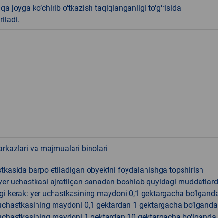
qa joyga ko‘chirib o‘tkazish taqiqlanganligi to‘g‘risida
riladi.
rkazlari va majmualari binolari
tkasida barpo etiladigan obyektni foydalanishga topshirish
yer uchastkasi ajratilgan sanadan boshlab quyidagi muddatlar
gi kerak: yer uchastkasining maydoni 0,1 gektargacha bo‘lgand
r uchastkasining maydoni 0,1 gektardan 1 gektargacha bo‘lgand
r uchastkasining maydoni 1 gektardan 10 gektargacha bo‘lganda