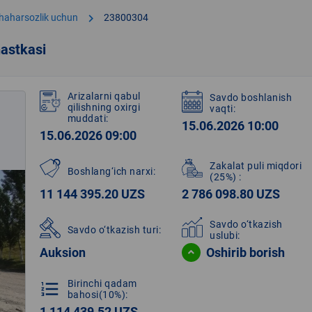
chevron_right
shaharsozlik uchun
23800304
astkasi
Arizalarni qabul
Savdo boshlanish
qilishning oxirgi
vaqti:
muddati:
15.06.2026 10:00
15.06.2026 09:00
Zakalat puli miqdori
Boshlang‘ich narxi:
(25%)
:
11 144 395.20 UZS
2 786 098.80 UZS
Savdo o‘tkazish
Savdo o‘tkazish turi:
uslubi:
Auksion
Oshirib borish
Birinchi qadam
format_list_numbered
bahosi(10%):
1 114 439.52 UZS