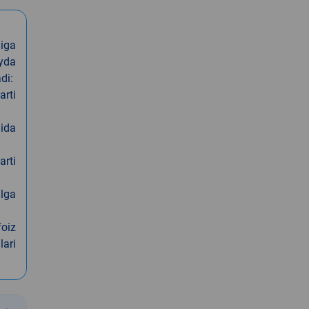
iga
oyda
di:
arti
nida
arti
alga
foiz
lari