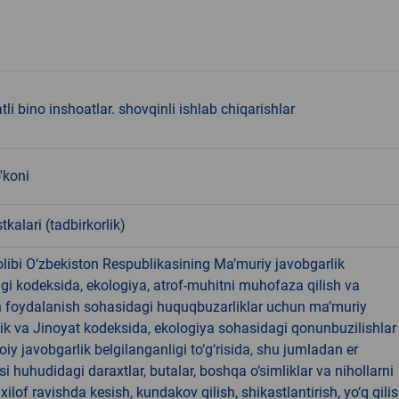
tli bino inshoatlar. shovqinli ishlab chiqarishlar
'koni
tkalari (tadbirkorlik)
libi O‘zbekiston Respublikasining Ma’muriy javobgarlik
dagi kodeksida, ekologiya, atrof-muhitni muhofaza qilish va
n foydalanish sohasidagi huquqbuzarliklar uchun ma’muriy
ik va Jinoyat kodeksida, ekologiya sohasidagi qonunbuzilishlar
oiy javobgarlik belgilanganligi to‘g‘risida, shu jumladan er
i huhudidagi daraxtlar, butalar, boshqa o‘simliklar va nihollarni
ilof ravishda kesish, kundakov qilish, shikastlantirish, yo‘q qili