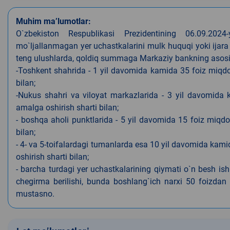
Muhim ma’lumotlar:
O`zbekiston Respublikasi Prezidentining 06.09.202
mo`ljallanmagan yer uchastkalarini mulk huquqi yoki ijara
teng ulushlarda, qoldiq summaga Markaziy bankning asosiy s
-Toshkent shahrida - 1 yil davomida kamida 35 foiz miqdor
bilan;
-Nukus shahri va viloyat markazlarida - 3 yil davomida 
amalga oshirish sharti bilan;
- boshqa aholi punktlarida - 5 yil davomida 15 foiz miqdo
bilan;
- 4- va 5-toifalardagi tumanlarda esa 10 yil davomida kami
oshirish sharti bilan;
- barcha turdagi yer uchastkalarining qiymati o`n besh is
chegirma berilishi, bunda boshlang`ich narxi 50 foizdan o
mustasno.