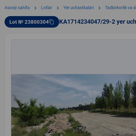
chevron_right
chevron_right
chevron_right
Asosiy sahifa
Lotlar
Yer uchastkalari
Tadbirkorlik va 
KA1714234047/29-2 yer uch
Lot № 23800304
content_copy