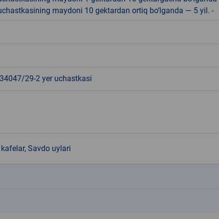
r uchastkasining maydoni 10 gektardan ortiq bo‘lganda — 5 yil. -
4047/29-2 yer uchastkasi
kafelar, Savdo uylari
k
k