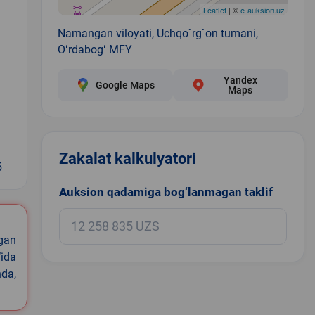
Leaflet
| ©
e-auksion.uz
Namangan viloyati, Uchqo`rg`on tumani,
Oʻrdabogʻ MFY
Yandex
Google Maps
Maps
Zakalat kalkulyatori
5
Auksion qadamiga bog‘lanmagan taklif
igan
ida
nda,