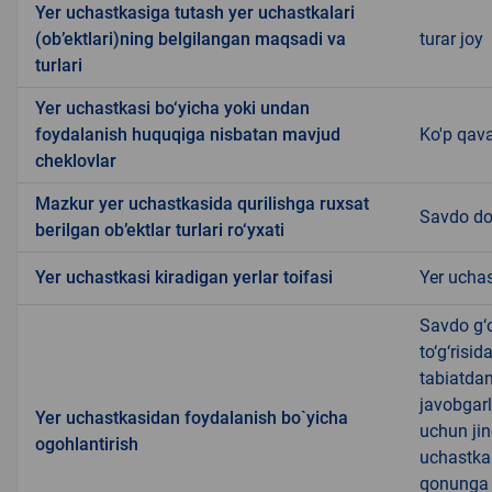
Yer uchastkasiga tutash yer uchastkalari
(ob’ektlari)ning belgilangan maqsadi va
turar joy
turlari
Yer uchastkasi bo‘yicha yoki undan
foydalanish huquqiga nisbatan mavjud
Ko'p qava
cheklovlar
Mazkur yer uchastkasida qurilishga ruxsat
Savdo do
berilgan ob’ektlar turlari ro‘yxati
Yer uchastkasi kiradigan yerlar toifasi
Yer uchas
Savdo g‘o
to‘g‘risi
tabiatda
javobgarl
Yer uchastkasidan foydalanish bo`yicha
uchun jin
ogohlantirish
uchastkas
qonunga x