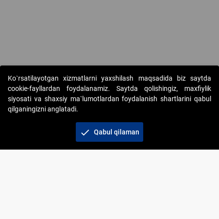
Ko`rsatilayotgan xizmatlarni yaxshilash maqsadida biz saytda
cookie-fayllardan foydalanamiz. Saytda qolishingiz, maxfiylik
siyosati va shaxsiy ma`lumotlardan foydalanish shartlarini qabul
qilganingizni anglatadi.
Copyright © 2017-2026. "Elektron onlayn-auksionlarni
tashkil etish" AJ. Barcha huquqlar himoyalangan
check
Qabul qilaman
To‘lov usullari