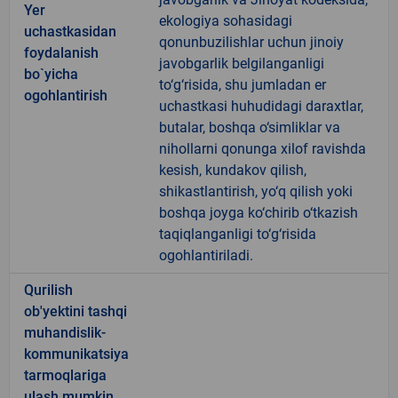
Yer
ekologiya sohasidagi
uchastkasidan
qonunbuzilishlar uchun jinoiy
foydalanish
javobgarlik belgilanganligi
bo`yicha
to‘g‘risida, shu jumladan er
ogohlantirish
uchastkasi huhudidagi daraxtlar,
butalar, boshqa o‘simliklar va
nihollarni qonunga xilof ravishda
kesish, kundakov qilish,
shikastlantirish, yo‘q qilish yoki
boshqa joyga ko‘chirib o‘tkazish
taqiqlanganligi to‘g‘risida
ogohlantiriladi.
Qurilish
ob'yektini tashqi
muhandislik-
kommunikatsiya
tarmoqlariga
ulash mumkin