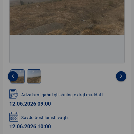
keyboard_arrow_left
keyboard_arrow_right
Item
1
Arizalarni qabul qilishning oxirgi muddati:
of
12.06.2026 09:00
2
Savdo boshlanish vaqti:
12.06.2026 10:00