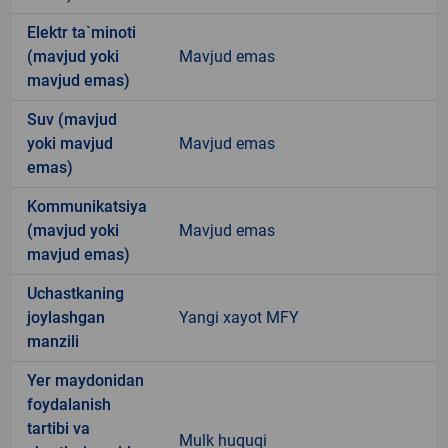
Elektr ta`minoti
(mavjud yoki
Mavjud emas
mavjud emas)
Suv (mavjud
yoki mavjud
Mavjud emas
emas)
Kommunikatsiya
(mavjud yoki
Mavjud emas
mavjud emas)
Uchastkaning
joylashgan
Yangi xayot MFY
manzili
Yer maydonidan
foydalanish
tartibi va
Mulk huquqi