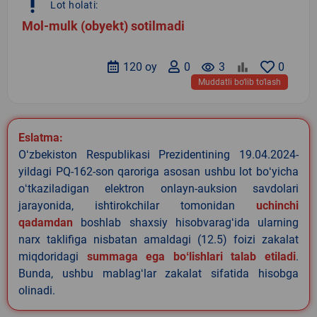
priority_high
Lot holati:
Mol-mulk (obyekt) sotilmadi
120 oy
0
remove_red_eye
3
0
Muddatli bo‘lib to‘lash
Eslatma:
Oʻzbekiston Respublikasi Prezidentining 19.04.2024-
yildagi PQ-162-son qaroriga asosan ushbu lot boʻyicha
oʻtkaziladigan elektron onlayn-auksion savdolari
jarayonida, ishtirokchilar tomonidan
uchinchi
qadamdan
boshlab shaxsiy hisobvaragʻida ularning
narx taklifiga nisbatan amaldagi (12.5) foizi zakalat
miqdoridagi
summaga ega boʻlishlari talab etiladi
.
Bunda, ushbu mablagʻlar zakalat sifatida hisobga
olinadi.