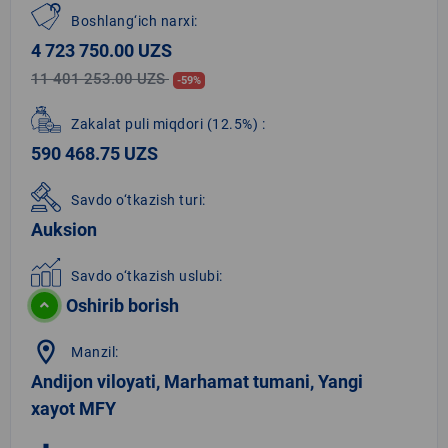
Boshlang‘ich narxi:
4 723 750.00 UZS
11 401 253.00 UZS
-59%
Zakalat puli miqdori
(12.5%)
:
590 468.75 UZS
Savdo o‘tkazish turi:
Auksion
Savdo o‘tkazish uslubi:
Oshirib borish
location_on
Manzil:
Andijon viloyati, Marhamat tumani, Yangi
xayot MFY