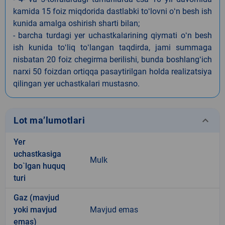
kamida 15 foiz miqdorida dastlabki toʻlovni oʻn besh ish
kunida amalga oshirish sharti bilan;
- barcha turdagi yer uchastkalarining qiymati oʻn besh
ish kunida toʻliq toʻlangan taqdirda, jami summaga
nisbatan 20 foiz chegirma berilishi, bunda boshlangʻich
narxi 50 foizdan ortiqqa pasaytirilgan holda realizatsiya
qilingan yer uchastkalari mustasno.
keyboard_arrow_down
Lot ma’lumotlari
Yer
uchastkasiga
Mulk
bo`lgan huquq
turi
Gaz (mavjud
yoki mavjud
Mavjud emas
emas)