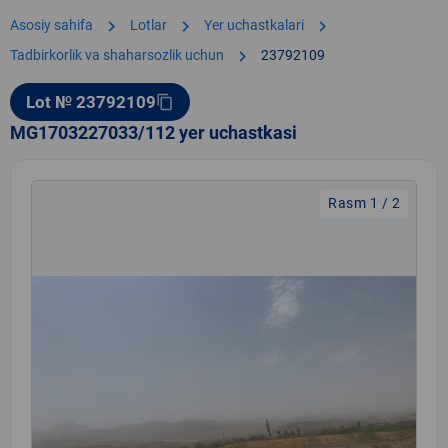
chevron_right
chevron_right
chevron_right
Asosiy sahifa
Lotlar
Yer uchastkalari
chevron_right
Tadbirkorlik va shaharsozlik uchun
23792109
Lot № 23792109
content_copy
MG1703227033/112 yer uchastkasi
Rasm 1 / 2