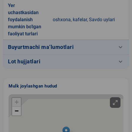
Yer
uchastkasidan
foydalanish
oshxona, kafelar, Savdo uylari
mumkin bo'lgan
faoliyat turlari
keyboard_arrow_down
Buyurtmachi ma’lumotlari
keyboard_arrow_down
Lot hujjatlari
Mulk joylashgan hudud
+
−