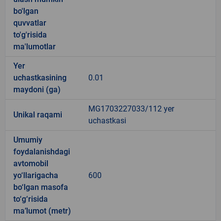
bo'lgan
quvvatlar
to'g'risida
ma'lumotlar
Yer
uchastkasining
0.01
maydoni (ga)
MG1703227033/112 yer
Unikal raqami
uchastkasi
Umumiy
foydalanishdagi
avtomobil
yo‘llarigacha
600
bo‘lgan masofa
to‘g‘risida
ma’lumot (metr)