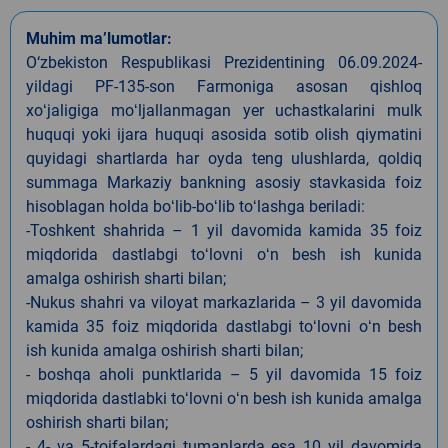
Muhim ma’lumotlar:
O‘zbekiston Respublikasi Prezidentining 06.09.2024-
yildagi PF-135-son Farmoniga asosan qishloq
xoʻjaligiga moʻljallanmagan yer uchastkalarini mulk
huquqi yoki ijara huquqi asosida sotib olish qiymatini
quyidagi shartlarda har oyda teng ulushlarda, qoldiq
summaga Markaziy bankning asosiy stavkasida foiz
hisoblagan holda boʻlib-boʻlib toʻlashga beriladi:
-Toshkent shahrida – 1 yil davomida kamida 35 foiz
miqdorida dastlabgi toʻlovni oʻn besh ish kunida
amalga oshirish sharti bilan;
-Nukus shahri va viloyat markazlarida – 3 yil davomida
kamida 35 foiz miqdorida dastlabgi toʻlovni oʻn besh
ish kunida amalga oshirish sharti bilan;
- boshqa aholi punktlarida – 5 yil davomida 15 foiz
miqdorida dastlabki toʻlovni oʻn besh ish kunida amalga
oshirish sharti bilan;
- 4- va 5-toifalardagi tumanlarda esa 10 yil davomida