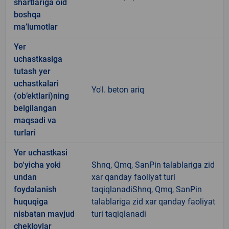
shartlariga oid
boshqa
ma’lumotlar
Yer
uchastkasiga
tutash yer
uchastkalari
Yo'l. beton ariq
(ob’ektlari)ning
belgilangan
maqsadi va
turlari
Yer uchastkasi
bo‘yicha yoki
Shnq, Qmq, SanPin talablariga zid
undan
xar qanday faoliyat turi
foydalanish
taqiqlanadiShnq, Qmq, SanPin
huquqiga
talablariga zid xar qanday faoliyat
nisbatan mavjud
turi taqiqlanadi
cheklovlar