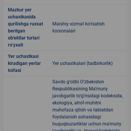
Mazkur yer
uchastkasida
qurilishga ruxsat
Maishiy xizmat ko'rsatish
berilgan
korxonalari
ob’ektlar turlari
ro‘yxati
Yer uchastkasi
kiradigan yerlar
Yer uchastkalari (tadbirkorlik)
toifasi
Savdo g‘olibi O‘zbekiston
Respublikasining Ma’muriy
javobgarlik to‘g‘risidagi kodeksida,
ekologiya, atrof-muhitni
muhofaza qilish va tabiatdan
foydalanish sohasidagi
huquqbuzarliklar uchun ma’muriy
javobgarlik va Jinoyat kodeksida,