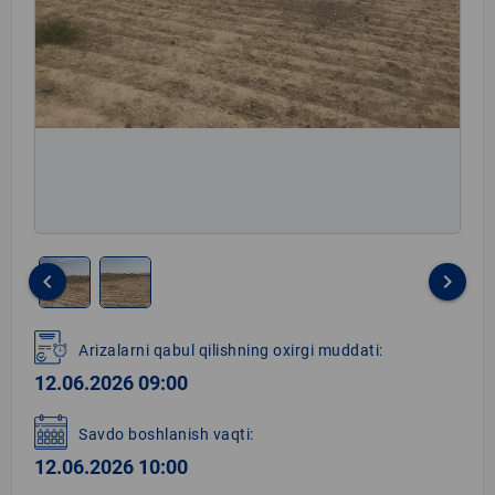
keyboard_arrow_left
keyboard_arrow_right
Item
1
Arizalarni qabul qilishning oxirgi muddati:
of
12.06.2026 09:00
2
Savdo boshlanish vaqti:
12.06.2026 10:00