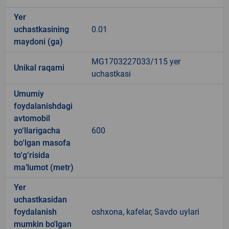
Yer
uchastkasining
0.01
maydoni (ga)
MG1703227033/115 yer
Unikal raqami
uchastkasi
Umumiy
foydalanishdagi
avtomobil
yo‘llarigacha
600
bo‘lgan masofa
to‘g‘risida
ma’lumot (metr)
Yer
uchastkasidan
foydalanish
oshxona, kafelar, Savdo uylari
mumkin bo'lgan