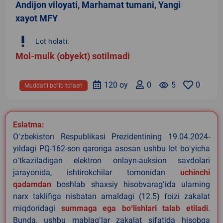
Andijon viloyati, Marhamat tumani, Yangi
xayot MFY
priority_high
Lot holati:
Mol-mulk (obyekt) sotilmadi
120 oy
0
remove_red_eye
5
0
Muddatli bo‘lib to‘lash
Eslatma:
Oʻzbekiston Respublikasi Prezidentining 19.04.2024-
yildagi PQ-162-son qaroriga asosan ushbu lot boʻyicha
oʻtkaziladigan elektron onlayn-auksion savdolari
jarayonida, ishtirokchilar tomonidan
uchinchi
qadamdan
boshlab shaxsiy hisobvaragʻida ularning
narx taklifiga nisbatan amaldagi (12.5) foizi zakalat
miqdoridagi
summaga ega boʻlishlari talab etiladi
.
Bunda, ushbu mablagʻlar zakalat sifatida hisobga