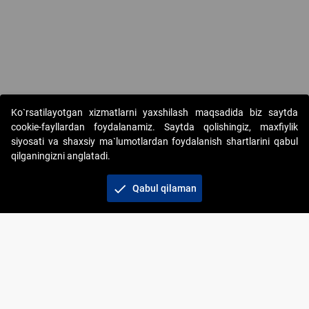
Copyright © 2017-2026. "Elektron onlayn-auksionlarni tashkil etish"
Ko`rsatilayotgan xizmatlarni yaxshilash maqsadida biz saytda
AJ. Barcha huquqlar himoyalangan
cookie-fayllardan foydalanamiz. Saytda qolishingiz, maxfiylik
siyosati va shaxsiy ma`lumotlardan foydalanish shartlarini qabul
qilganingizni anglatadi.
check
Qabul qilaman
+998 71 202-21-11
Veb-saytdagi axborot materiallaridan boshqa
shaxslar foydalanganda jamiyatning korporativ veb-
saytiga majburiy havolalar ko‘rsatilishi kerak