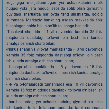
xoʻjaligiga moʻljallanmagan yer uchastkalarini mulk
huquqi yoki ijara huquqi asosida sotib olish qiymatini
quyidagi shartlarda har oyda teng ulushlarda, qoldiq
summaga Markaziy bankning asosiy stavkasida foiz
hisoblagan holda boʻlib-boʻlib toʻlashga beriladi:
-Toshkent shahrida – 1 yil davomida kamida 35 foiz
miqdorida dastlabgi toʻlovni oʻn besh ish kunida
amalga oshirish sharti bilan;
-Nukus shahri va viloyat markazlarida – 3 yil davomida
kamida 35 foiz miqdorida dastlabgi toʻlovni oʻn besh
ish kunida amalga oshirish sharti bilan;
- boshqa aholi punktlarida – 5 yil davomida 15 foiz
miqdorida dastlabki toʻlovni oʻn besh ish kunida amalga
oshirish sharti bilan;
- 4- va 5-toifalardagi tumanlarda esa 10 yil davomida
kamida 15 foiz miqdorida dastlabki toʻlovni oʻn besh ish
kunida amalga oshirish sharti bilan;
- barcha turdagi yer uchastkalarining qiymati oʻn besh
ish kunida toʻliq toʻlangan taqdirda, jami summaga