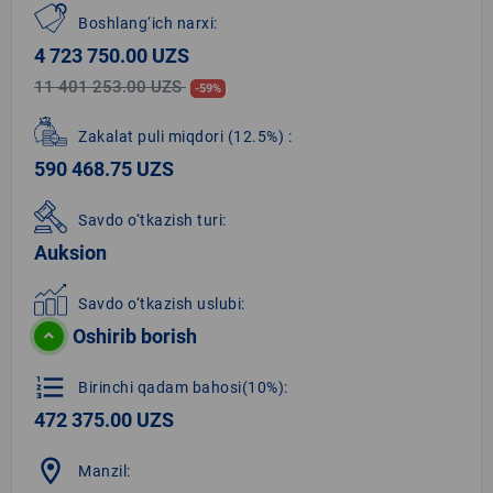
Boshlang‘ich narxi:
4 723 750.00 UZS
11 401 253.00 UZS
-59%
Zakalat puli miqdori
(12.5%)
:
590 468.75 UZS
Savdo o‘tkazish turi:
Auksion
Savdo o‘tkazish uslubi:
Oshirib borish
format_list_numbered
Birinchi qadam bahosi(10%):
472 375.00 UZS
location_on
Manzil: