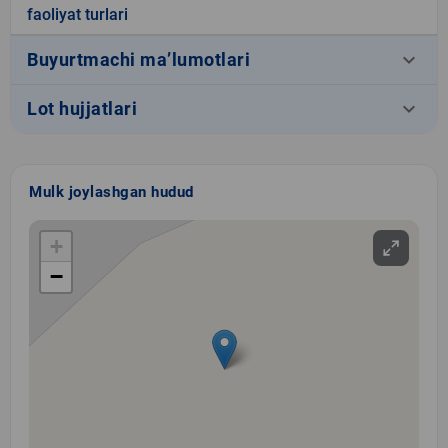
faoliyat turlari
keyboard_arrow_down
Buyurtmachi ma’lumotlari
keyboard_arrow_down
Lot hujjatlari
Mulk joylashgan hudud
+
−