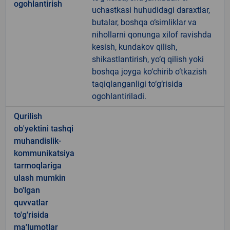
ogohlantirish
uchastkasi huhudidagi daraxtlar,
butalar, boshqa o‘simliklar va
nihollarni qonunga xilof ravishda
kesish, kundakov qilish,
shikastlantirish, yo‘q qilish yoki
boshqa joyga ko‘chirib o‘tkazish
taqiqlanganligi to‘g‘risida
ogohlantiriladi.
Qurilish
ob'yektini tashqi
muhandislik-
kommunikatsiya
tarmoqlariga
ulash mumkin
bo'lgan
quvvatlar
to'g'risida
ma'lumotlar