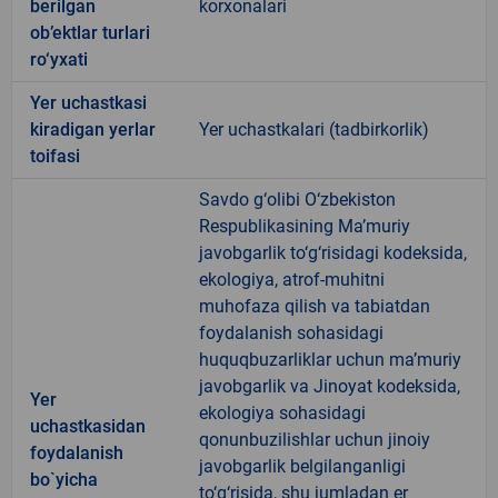
berilgan
korxonalari
ob’ektlar turlari
ro‘yxati
Yer uchastkasi
kiradigan yerlar
Yer uchastkalari (tadbirkorlik)
toifasi
Savdo g‘olibi O‘zbekiston
Respublikasining Ma’muriy
javobgarlik to‘g‘risidagi kodeksida,
ekologiya, atrof-muhitni
muhofaza qilish va tabiatdan
foydalanish sohasidagi
huquqbuzarliklar uchun ma’muriy
javobgarlik va Jinoyat kodeksida,
Yer
ekologiya sohasidagi
uchastkasidan
qonunbuzilishlar uchun jinoiy
foydalanish
javobgarlik belgilanganligi
bo`yicha
to‘g‘risida, shu jumladan er