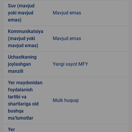
Suv (mavjud
yoki mavjud
Mavjud emas
emas)
Kommunikatsiya
(mavjud yoki
Mavjud emas
mavjud emas)
Uchastkaning
joylashgan
Yangi xayot MFY
manzili
Yer maydonidan
foydalanish
tartibi va
Mulk huquqi
shartlariga oid
boshqa
ma’lumotlar
Yer