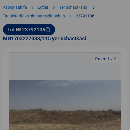
chevron_right
chevron_right
chevron_right
Asosiy sahifa
Lotlar
Yer uchastkalari
chevron_right
Tadbirkorlik va shaharsozlik uchun
23792106
Lot № 23792106
content_copy
MG1703227033/115 yer uchastkasi
Rasm 1 / 2