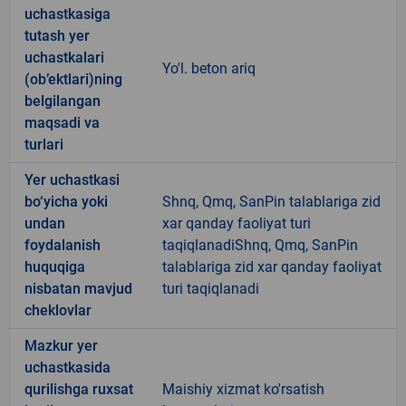
uchastkasiga
tutash yer
uchastkalari
Yo'l. beton ariq
(ob’ektlari)ning
belgilangan
maqsadi va
turlari
Yer uchastkasi
bo‘yicha yoki
Shnq, Qmq, SanPin talablariga zid
undan
xar qanday faoliyat turi
foydalanish
taqiqlanadiShnq, Qmq, SanPin
huquqiga
talablariga zid xar qanday faoliyat
nisbatan mavjud
turi taqiqlanadi
cheklovlar
Mazkur yer
uchastkasida
qurilishga ruxsat
Maishiy xizmat ko'rsatish