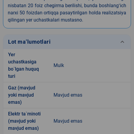
nisbatan 20 foiz chegirma berilishi, bunda boshlangʻich
narxi 50 foizdan ortiqqa pasaytirilgan holda realizatsiya
qilingan yer uchastkalari mustasno.
keyboard_arrow_down
Lot ma’lumotlari
Yer
uchastkasiga
Mulk
bo`lgan huquq
turi
Gaz (mavjud
yoki mavjud
Mavjud emas
emas)
Elektr ta`minoti
(mavjud yoki
Mavjud emas
mavjud emas)