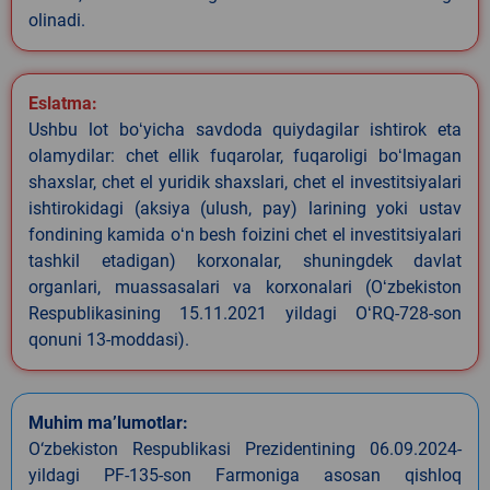
olinadi.
Eslatma:
Ushbu lot boʻyicha savdoda quiydagilar ishtirok eta
olamydilar: chet ellik fuqarolar, fuqaroligi boʻlmagan
shaxslar, chet el yuridik shaxslari, chet el investitsiyalari
ishtirokidagi (aksiya (ulush, pay) larining yoki ustav
fondining kamida oʻn besh foizini chet el investitsiyalari
tashkil etadigan) korxonalar, shuningdek davlat
organlari, muassasalari va korxonalari (Oʻzbekiston
Respublikasining 15.11.2021 yildagi OʻRQ-728-son
qonuni 13-moddasi).
Muhim ma’lumotlar:
O‘zbekiston Respublikasi Prezidentining 06.09.2024-
yildagi PF-135-son Farmoniga asosan qishloq