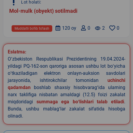
priority_high
Lot holati:
Mol-mulk (obyekt) sotilmadi
120 oy
0
remove_red_eye
2
0
Muddatli bo‘lib to‘lash
Eslatma:
Oʻzbekiston Respublikasi Prezidentining 19.04.2024-
yildagi PQ-162-son qaroriga asosan ushbu lot boʻyicha
oʻtkaziladigan elektron onlayn-auksion savdolari
jarayonida, ishtirokchilar tomonidan
uchinchi
qadamdan
boshlab shaxsiy hisobvaragʻida ularning
narx taklifiga nisbatan amaldagi (12.5) foizi zakalat
miqdoridagi
summaga ega boʻlishlari talab etiladi
.
Bunda, ushbu mablagʻlar zakalat sifatida hisobga
olinadi.