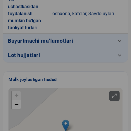
uchastkasidan
foydalanish
oshxona, kafelar, Savdo uylari
mumkin bo'lgan
faoliyat turlari
keyboard_arrow_down
Buyurtmachi ma’lumotlari
keyboard_arrow_down
Lot hujjatlari
Mulk joylashgan hudud
+
−