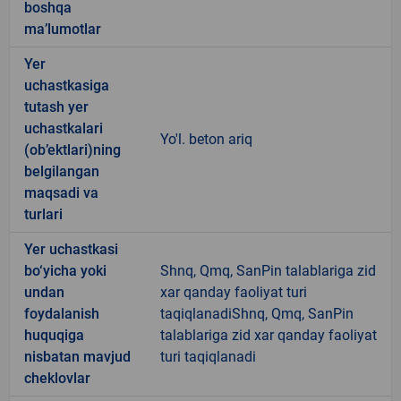
boshqa
ma’lumotlar
Yer
uchastkasiga
tutash yer
uchastkalari
Yo'l. beton ariq
(ob’ektlari)ning
belgilangan
maqsadi va
turlari
Yer uchastkasi
bo‘yicha yoki
Shnq, Qmq, SanPin talablariga zid
undan
xar qanday faoliyat turi
foydalanish
taqiqlanadiShnq, Qmq, SanPin
huquqiga
talablariga zid xar qanday faoliyat
nisbatan mavjud
turi taqiqlanadi
cheklovlar