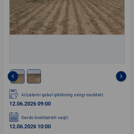
keyboard_arrow_left
keyboard_arrow_right
Item
1
Arizalarni qabul qilishning oxirgi muddati:
of
12.06.2026 09:00
2
Savdo boshlanish vaqti:
12.06.2026 10:00