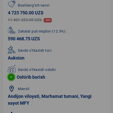
Boshlang‘ich narxi:
4 723 750.00 UZS
11 401 253.00 UZS
-59%
Zakalat puli miqdori
(12.5%)
:
590 468.75 UZS
Savdo o‘tkazish turi:
Auksion
Savdo o‘tkazish uslubi:
Oshirib borish
location_on
Manzil:
Andijon viloyati, Marhamat tumani, Yangi
xayot MFY