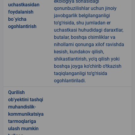
ekologiya sohasidagi
uchastkasidan
qonunbuzilishlar uchun jinoiy
foydalanish
javobgarlik belgilanganligi
bo`yicha
to‘g‘risida, shu jumladan er
ogohlantirish
uchastkasi huhudidagi daraxtlar,
butalar, boshqa o‘simliklar va
nihollarni qonunga xilof ravishda
kesish, kundakov qilish,
shikastlantirish, yo‘q qilish yoki
boshqa joyga ko‘chirib o‘tkazish
taqiqlanganligi to‘g‘risida
ogohlantiriladi.
Qurilish
ob'yektini tashqi
muhandislik-
kommunikatsiya
tarmoqlariga
ulash mumkin