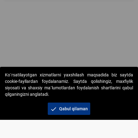
Copyright © 2017-2026. "Elektron onlayn-auksionlarni tashkil etish"
Ko`rsatilayotgan xizmatlarni yaxshilash maqsadida biz saytda
AJ. Barcha huquqlar himoyalangan
cookie-fayllardan foydalanamiz. Saytda qolishingiz, maxfiylik
siyosati va shaxsiy ma`lumotlardan foydalanish shartlarini qabul
qilganingizni anglatadi.
check
Qabul qilaman
+998 71 202-21-11
Veb-saytdagi axborot materiallaridan boshqa