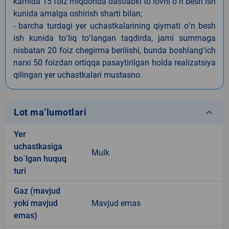
kamida 15 foiz miqdorida dastlabki toʻlovni oʻn besh ish
kunida amalga oshirish sharti bilan;
- barcha turdagi yer uchastkalarining qiymati oʻn besh
ish kunida toʻliq toʻlangan taqdirda, jami summaga
nisbatan 20 foiz chegirma berilishi, bunda boshlangʻich
narxi 50 foizdan ortiqqa pasaytirilgan holda realizatsiya
qilingan yer uchastkalari mustasno.
keyboard_arrow_down
Lot ma’lumotlari
Yer
uchastkasiga
Mulk
bo`lgan huquq
turi
Gaz (mavjud
yoki mavjud
Mavjud emas
emas)