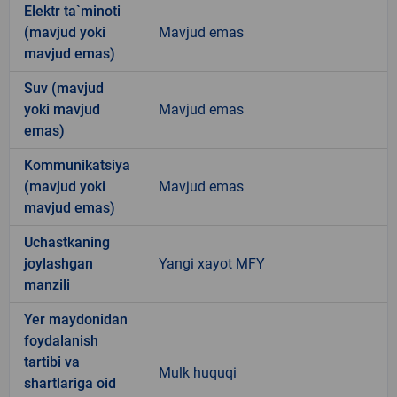
Elektr ta`minoti
(mavjud yoki
Mavjud emas
mavjud emas)
Suv (mavjud
yoki mavjud
Mavjud emas
emas)
Kommunikatsiya
(mavjud yoki
Mavjud emas
mavjud emas)
Uchastkaning
joylashgan
Yangi xayot MFY
manzili
Yer maydonidan
foydalanish
tartibi va
Mulk huquqi
shartlariga oid