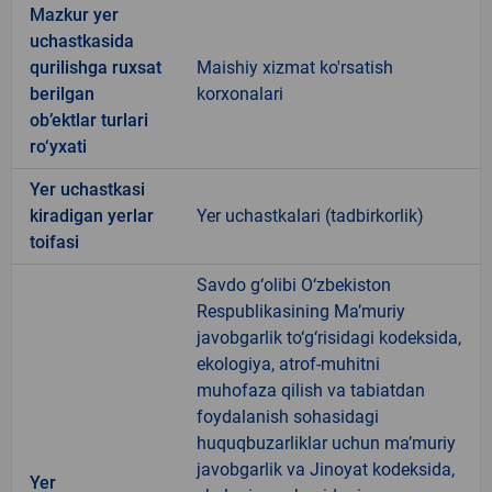
Mazkur yer
uchastkasida
qurilishga ruxsat
Maishiy xizmat ko'rsatish
berilgan
korxonalari
ob’ektlar turlari
ro‘yxati
Yer uchastkasi
kiradigan yerlar
Yer uchastkalari (tadbirkorlik)
toifasi
Savdo g‘olibi O‘zbekiston
Respublikasining Ma’muriy
javobgarlik to‘g‘risidagi kodeksida,
ekologiya, atrof-muhitni
muhofaza qilish va tabiatdan
foydalanish sohasidagi
huquqbuzarliklar uchun ma’muriy
javobgarlik va Jinoyat kodeksida,
Yer