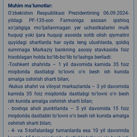
Muhim ma’lumotlar:
O‘zbekiston Respublikasi Prezidentining 06.09.2024-
yildagi PF-135-son Farmoniga asosan qishloq
xoʻjaligiga moʻljallanmagan yer uchastkalarini mulk
huquqi yoki ijara huquqi asosida sotib olish qiymatini
quyidagi shartlarda har oyda teng ulushlarda, qoldiq
summaga Markaziy bankning asosiy stavkasida foiz
hisoblagan holda boʻlib-boʻlib toʻlashga beriladi:
-Toshkent shahrida – 1 yil davomida kamida 35 foiz
miqdorida dastlabgi toʻlovni oʻn besh ish kunida
amalga oshirish sharti bilan;
-Nukus shahri va viloyat markazlarida – 3 yil davomida
kamida 35 foiz miqdorida dastlabgi toʻlovni oʻn besh
ish kunida amalga oshirish sharti bilan;
- boshqa aholi punktlarida – 5 yil davomida 15 foiz
miqdorida dastlabki toʻlovni oʻn besh ish kunida amalga
oshirish sharti bilan;
- 4- va 5-toifalardagi tumanlarda esa 10 yil davomida