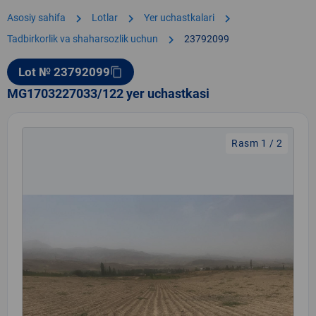
chevron_right
chevron_right
chevron_right
Asosiy sahifa
Lotlar
Yer uchastkalari
chevron_right
Tadbirkorlik va shaharsozlik uchun
23792099
Lot № 23792099
content_copy
MG1703227033/122 yer uchastkasi
Rasm 1 / 2