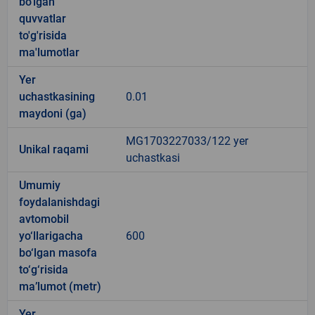
bo'lgan
quvvatlar
to'g'risida
ma'lumotlar
Yer
uchastkasining
0.01
maydoni (ga)
MG1703227033/122 yer
Unikal raqami
uchastkasi
Umumiy
foydalanishdagi
avtomobil
yo‘llarigacha
600
bo‘lgan masofa
to‘g‘risida
ma’lumot (metr)
Yer