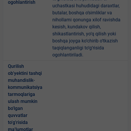
ogohlantirish
uchastkasi huhudidagi daraxtlar,
butalar, boshqa o‘simliklar va
nihollarni qonunga xilof ravishda
kesish, kundakov qilish,
shikastlantirish, yo‘q qilish yoki
boshqa joyga ko‘chirib o‘tkazish
taqiqlanganligi to‘g‘risida
ogohlantiriladi.
Qurilish
ob'yektini tashqi
muhandislik-
kommunikatsiya
tarmoqlariga
ulash mumkin
bo'lgan
quvvatlar
to'g'risida
ma'lumotlar