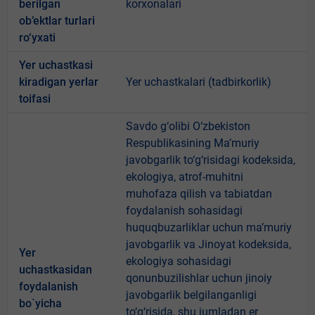
berilgan
korxonalari
ob’ektlar turlari
ro‘yxati
Yer uchastkasi
kiradigan yerlar
Yer uchastkalari (tadbirkorlik)
toifasi
Savdo g‘olibi O‘zbekiston
Respublikasining Ma’muriy
javobgarlik to‘g‘risidagi kodeksida,
ekologiya, atrof-muhitni
muhofaza qilish va tabiatdan
foydalanish sohasidagi
huquqbuzarliklar uchun ma’muriy
javobgarlik va Jinoyat kodeksida,
Yer
ekologiya sohasidagi
uchastkasidan
qonunbuzilishlar uchun jinoiy
foydalanish
javobgarlik belgilanganligi
bo`yicha
to‘g‘risida, shu jumladan er