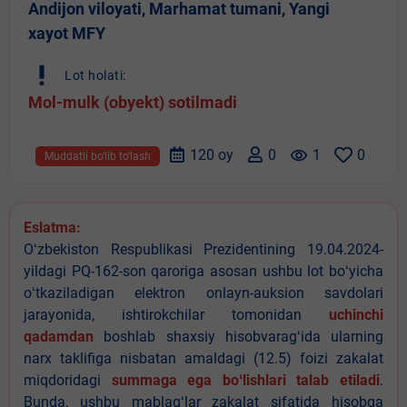
Andijon viloyati, Marhamat tumani, Yangi
xayot MFY
priority_high
Lot holati:
Mol-mulk (obyekt) sotilmadi
120 oy
0
remove_red_eye
1
0
Muddatli bo‘lib to‘lash
Eslatma:
Oʻzbekiston Respublikasi Prezidentining 19.04.2024-
yildagi PQ-162-son qaroriga asosan ushbu lot boʻyicha
oʻtkaziladigan elektron onlayn-auksion savdolari
jarayonida, ishtirokchilar tomonidan
uchinchi
qadamdan
boshlab shaxsiy hisobvaragʻida ularning
narx taklifiga nisbatan amaldagi (12.5) foizi zakalat
miqdoridagi
summaga ega boʻlishlari talab etiladi
.
Bunda, ushbu mablagʻlar zakalat sifatida hisobga