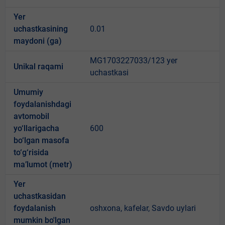
Yer
uchastkasining
0.01
maydoni (ga)
MG1703227033/123 yer
Unikal raqami
uchastkasi
Umumiy
foydalanishdagi
avtomobil
yo‘llarigacha
600
bo‘lgan masofa
to‘g‘risida
ma’lumot (metr)
Yer
uchastkasidan
foydalanish
oshxona, kafelar, Savdo uylari
mumkin bo'lgan