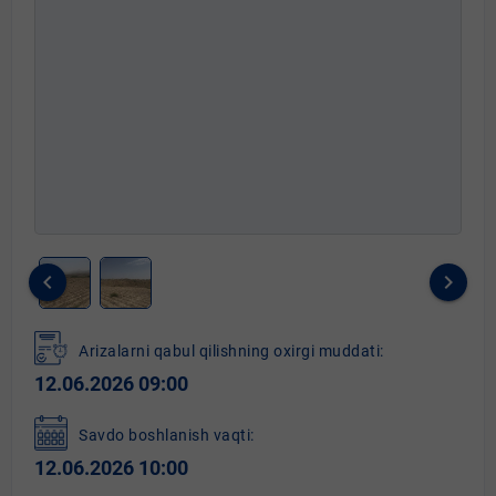
keyboard_arrow_left
keyboard_arrow_right
Item
1
Arizalarni qabul qilishning oxirgi muddati:
of
12.06.2026 09:00
2
Savdo boshlanish vaqti:
12.06.2026 10:00