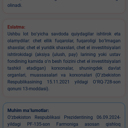
olinadi.
Eslatma:
Ushbu lot boʻyicha savdoda quiydagilar ishtirok eta
olamydilar: chet ellik fuqarolar, fuqaroligi boʻlmagan
shaxslar, chet el yuridik shaxslari, chet el investitsiyalari
ishtirokidagi (aksiya (ulush, pay) larining yoki ustav
fondining kamida oʻn besh foizini chet el investitsiyalari
tashkil etadigan) korxonalar, shuningdek davlat
organlari, muassasalari va korxonalari (Oʻzbekiston
Respublikasining 15.11.2021 yildagi OʻRQ-728-son
qonuni 13-moddasi).
Muhim ma’lumotlar:
O‘zbekiston Respublikasi Prezidentining 06.09.2024-
yildagi PF-135-son Farmoniga asosan qishloq