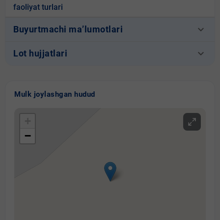
faoliyat turlari
keyboard_arrow_down
Buyurtmachi ma’lumotlari
keyboard_arrow_down
Lot hujjatlari
Mulk joylashgan hudud
+
−