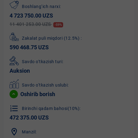
Boshlang‘ich narxi:
4 723 750.00 UZS
11 401 253.00 UZS
-59%
Zakalat puli miqdori
(12.5%)
:
590 468.75 UZS
Savdo o‘tkazish turi:
Auksion
Savdo o‘tkazish uslubi:
Oshirib borish
format_list_numbered
Birinchi qadam bahosi(10%):
472 375.00 UZS
location_on
Manzil: