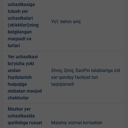
uchastkasiga
tutash yer
uchastkalari
Yo'l. beton ariq
(ob’ektlari)ning
belgilangan
maqsadi va
turlari
Yer uchastkasi
bo‘yicha yoki
undan
Shnq, Qmq, SanPin talablariga zid
foydalanish
xar qanday faoliyat turi
huquqiga
taqiqlanadi
nisbatan mavjud
cheklovlar
Mazkur yer
uchastkasida
qurilishga ruxsat
Maishiy xizmat ko'rsatish