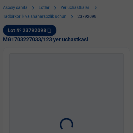
chevron_right
chevron_right
chevron_right
Asosiy sahifa
Lotlar
Yer uchastkalari
chevron_right
Tadbirkorlik va shaharsozlik uchun
23792098
Lot № 23792098
content_copy
MG1703227033/123 yer uchastkasi
Rasm 1 / 2