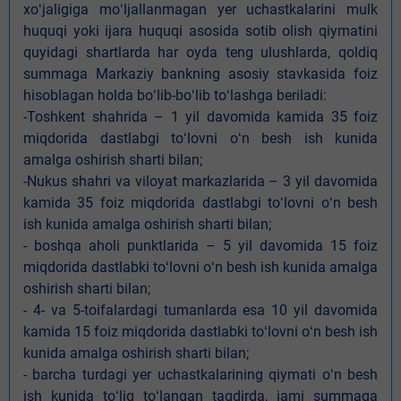
xoʻjaligiga moʻljallanmagan yer uchastkalarini mulk
huquqi yoki ijara huquqi asosida sotib olish qiymatini
quyidagi shartlarda har oyda teng ulushlarda, qoldiq
summaga Markaziy bankning asosiy stavkasida foiz
hisoblagan holda boʻlib-boʻlib toʻlashga beriladi:
-Toshkent shahrida – 1 yil davomida kamida 35 foiz
miqdorida dastlabgi toʻlovni oʻn besh ish kunida
amalga oshirish sharti bilan;
-Nukus shahri va viloyat markazlarida – 3 yil davomida
kamida 35 foiz miqdorida dastlabgi toʻlovni oʻn besh
ish kunida amalga oshirish sharti bilan;
- boshqa aholi punktlarida – 5 yil davomida 15 foiz
miqdorida dastlabki toʻlovni oʻn besh ish kunida amalga
oshirish sharti bilan;
- 4- va 5-toifalardagi tumanlarda esa 10 yil davomida
kamida 15 foiz miqdorida dastlabki toʻlovni oʻn besh ish
kunida amalga oshirish sharti bilan;
- barcha turdagi yer uchastkalarining qiymati oʻn besh
ish kunida toʻliq toʻlangan taqdirda, jami summaga