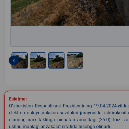
keyboard_arrow_left
Item
1
of
4
Eslatma:
Oʻzbekiston Respublikasi Prezidentining 19.04.2024-yild
elektron onlayn-auksion savdolari jarayonida, ishtirokchi
ularning narx taklifiga nisbatan amaldagi (25.0) foizi z
ushbu mablagʻlar zakalat sifatida hisobga olinadi.