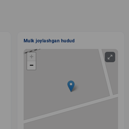
Mulk joylashgan hudud
+
−