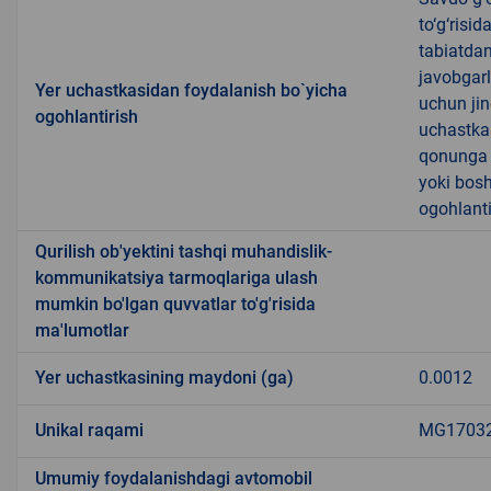
to‘g‘risi
tabiatda
javobgarl
Yer uchastkasidan foydalanish bo`yicha
uchun jin
ogohlantirish
uchastkas
qonunga x
yoki bosh
ogohlanti
Qurilish ob'yektini tashqi muhandislik-
kommunikatsiya tarmoqlariga ulash
mumkin bo'lgan quvvatlar to'g'risida
ma'lumotlar
Yer uchastkasining maydoni (ga)
0.0012
Unikal raqami
MG170322
Umumiy foydalanishdagi avtomobil