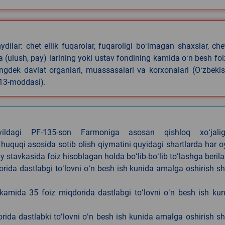
ilar: chet ellik fuqarolar, fuqaroligi boʻlmagan shaxslar, che
iya (ulush, pay) larining yoki ustav fondining kamida oʻn besh foi
ningdek davlat organlari, muassasalari va korxonalari (Oʻzbeki
 13-moddasi).
4-yildagi PF-135-son Farmoniga asosan qishloq xoʻjalig
 huquqi asosida sotib olish qiymatini quyidagi shartlarda har 
tavkasida foiz hisoblagan holda boʻlib-boʻlib toʻlashga berila
ida dastlabgi toʻlovni oʻn besh ish kunida amalga oshirish sh
kamida 35 foiz miqdorida dastlabgi toʻlovni oʻn besh ish ku
rida dastlabki toʻlovni oʻn besh ish kunida amalga oshirish sh