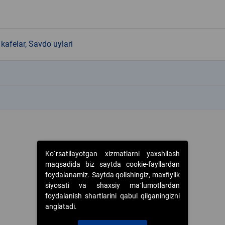
kafelar, Savdo uylari
k
k
Ko`rsatilayotgan xizmatlarni yaxshilash
maqsadida biz saytda cookie-fayllardan
foydalanamiz. Saytda qolishingiz, maxfiylik
siyosati va shaxsiy ma`lumotlardan
foydalanish shartlarini qabul qilganingizni
anglatadi.