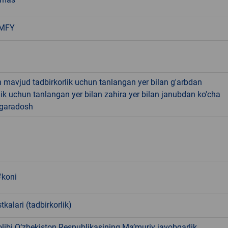
 MFY
 mavjud tadbirkorlik uchun tanlangan yer bilan g'arbdan
lik uchun tanlangan yer bilan zahira yer bilan janubdan ko'cha
egaradosh
'koni
tkalari (tadbirkorlik)
libi O‘zbekiston Respublikasining Ma’muriy javobgarlik