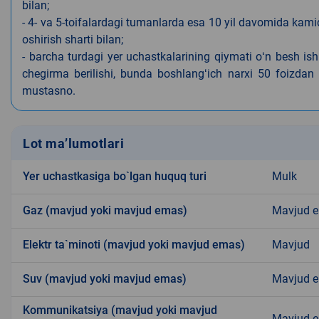
bilan;
- 4- va 5-toifalardagi tumanlarda esa 10 yil davomida kami
oshirish sharti bilan;
- barcha turdagi yer uchastkalarining qiymati oʻn besh is
chegirma berilishi, bunda boshlangʻich narxi 50 foizdan o
mustasno.
Lot ma’lumotlari
Yer uchastkasiga bo`lgan huquq turi
Mulk
Gaz (mavjud yoki mavjud emas)
Mavjud 
Elektr ta`minoti (mavjud yoki mavjud emas)
Mavjud
Suv (mavjud yoki mavjud emas)
Mavjud 
Kommunikatsiya (mavjud yoki mavjud
Mavjud 