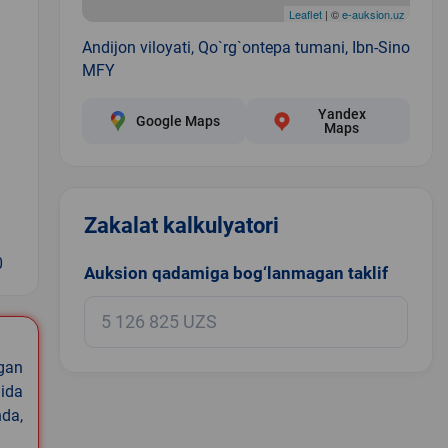
Leaflet
| ©
e-auksion.uz
Andijon viloyati, Qo`rg`ontepa tumani, Ibn-Sino
MFY
Yandex
Google Maps
Maps
Zakalat kalkulyatori
0
Auksion qadamiga bog‘lanmagan taklif
igan
ida
nda,