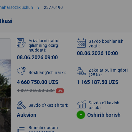
chevron_right
shaharsozlik uchun
23770190
tkasi
Arizalarni qabul
Savdo boshlanish
qilishning oxirgi
vaqti:
muddati:
08.06.2026 10:00
08.06.2026 09:00
Zakalat puli miqdori
Boshlang‘ich narxi:
(25%)
:
4 660 750.00 UZS
1 165 187.50 UZS
4 807 266.00 UZS
-3%
Savdo o‘tkazish
Savdo o‘tkazish turi:
uslubi:
Auksion
Oshirib borish
Birinchi qadam
format_list_numbered