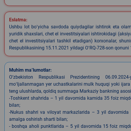
Eslatma:
Ushbu lot boʻyicha savdoda quiydagilar ishtirok eta olamyd
yuridik shaxslari, chet el investitsiyalari ishtirokidagi (aks
chet el investitsiyalari tashkil etadigan) korxonalar, shu
Respublikasining 15.11.2021 yildagi OʻRQ-728-son qonuni
Muhim ma’lumotlar:
O‘zbekiston Respublikasi Prezidentining 06.09.202
moʻljallanmagan yer uchastkalarini mulk huquqi yoki ijara
teng ulushlarda, qoldiq summaga Markaziy bankning asosiy s
-Toshkent shahrida – 1 yil davomida kamida 35 foiz miqdor
bilan;
-Nukus shahri va viloyat markazlarida – 3 yil davomida 
amalga oshirish sharti bilan;
- boshqa aholi punktlarida – 5 yil davomida 15 foiz miqdo