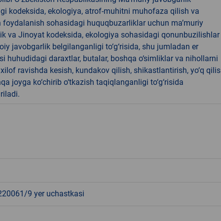
dagi kodeksida, ekologiya, atrof-muhitni muhofaza qilish va
n foydalanish sohasidagi huquqbuzarliklar uchun ma’muriy
ik va Jinoyat kodeksida, ekologiya sohasidagi qonunbuzilishlar
oiy javobgarlik belgilanganligi to‘g‘risida, shu jumladan er
i huhudidagi daraxtlar, butalar, boshqa o‘simliklar va nihollarni
ilof ravishda kesish, kundakov qilish, shikastlantirish, yo‘q qili
qa joyga ko‘chirib o‘tkazish taqiqlanganligi to‘g‘risida
riladi.
0061/9 yer uchastkasi