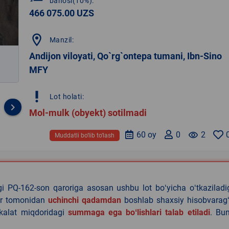
bahosi(10%):
466 075.00 UZS
location_on
Manzil:
Andijon viloyati, Qo`rg`ontepa tumani, Ibn-Sino
MFY
priority_high
Lot holati:
keyboard_arrow_right
Mol-mulk (obyekt) sotilmadi
60 oy
0
remove_red_eye
2
Muddatli bo‘lib to‘lash
agi PQ-162-son qaroriga asosan ushbu lot boʻyicha oʻtkazilad
lar tomonidan
uchinchi qadamdan
boshlab shaxsiy hisobvaragʻ
akalat miqdoridagi
summaga ega boʻlishlari talab etiladi
. Bu