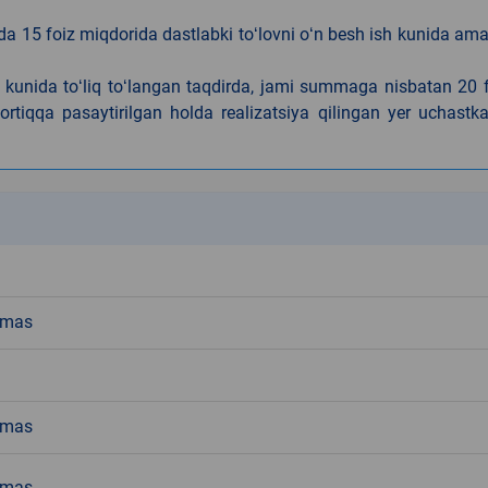
da 15 foiz miqdorida dastlabki toʻlovni oʻn besh ish kunida am
h kunida toʻliq toʻlangan taqdirda, jami summaga nisbatan 20 
rtiqqa pasaytirilgan holda realizatsiya qilingan yer uchastka
k
emas
emas
emas