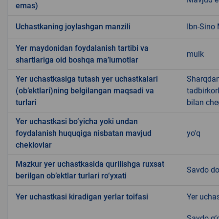
emas)
Uchastkaning joylashgan manzili
Ibn-Sino
Yer maydonidan foydalanish tartibi va
mulk
shartlariga oid boshqa ma’lumotlar
Yer uchastkasiga tutash yer uchastkalari
Sharqdan
(ob’ektlari)ning belgilangan maqsadi va
tadbirkor
turlari
bilan ch
Yer uchastkasi bo‘yicha yoki undan
foydalanish huquqiga nisbatan mavjud
yo'q
cheklovlar
Mazkur yer uchastkasida qurilishga ruxsat
Savdo do
berilgan ob’ektlar turlari ro‘yxati
Yer uchastkasi kiradigan yerlar toifasi
Yer uchas
Savdo g‘o