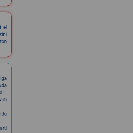
t el
zini
ston
iga
oyda
di:
arti
nida
arti