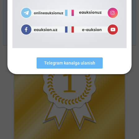
ob’yektiga bo‘lgan huquqlarni rasmiylashtirish
tartibi, auksion/tanlov g‘olibiga elektron pochta
orqali yuboriladi. Elektron onlayn-
auksion/tanlovda ishtirok etgan barcha
ishtirokchilardan minnatdormiz!
Telegram kanalga ulanish