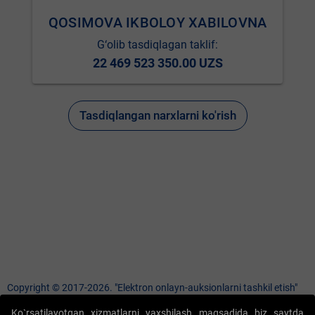
QOSIMOVA IKBOLOY XABILOVNA
G‘olib tasdiqlagan taklif:
22 469 523 350.00 UZS
Tasdiqlangan narxlarni ko'rish
Copyright © 2017-2026. "Elektron onlayn-auksionlarni tashkil etish"
AJ. Barcha huquqlar himoyalangan
Ko`rsatilayotgan xizmatlarni yaxshilash maqsadida biz saytda