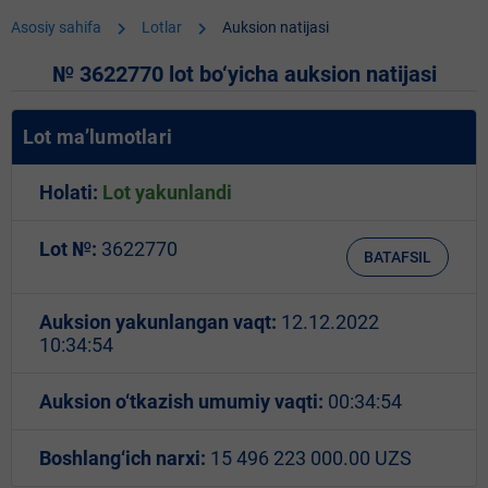
chevron_right
chevron_right
Asosiy sahifa
Lotlar
Auksion natijasi
№ 3622770 lot bo‘yicha auksion natijasi
Lot ma’lumotlari
Holati:
Lot yakunlandi
Lot №:
3622770
BATAFSIL
Auksion yakunlangan vaqt:
12.12.2022
10:34:54
Auksion o‘tkazish umumiy vaqti:
00:34:54
Boshlang‘ich narxi:
15 496 223 000.00 UZS