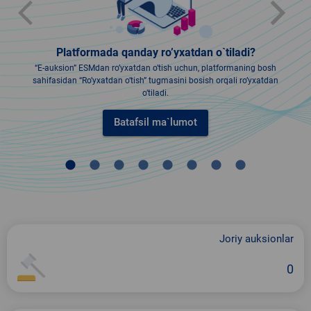
arrow_back_ios
arrow_forward_ios
Platformada qanday roʼyxatdan o`tiladi?
“E-auksion” ESMdan roʼyxatdan oʼtish uchun, platformaning bosh
sahifasidan “Roʼyxatdan oʼtish” tugmasini bosish orqali roʼyxatdan
oʼtiladi.
Batafsil ma`lumot
lens
lens
lens
lens
lens
lens
lens
lens
Joriy auksionlar
0