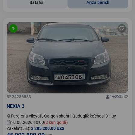
Batafsil
Ariza berish
1+
3582
№ 24286883
NEXIA 3
Farg`ona viloyati, Qo`qon shahri, Quduqlik ko'chasi 31-uy
10.08.2026 10:00
(2 kun qoldi)
Zakalat(5%):
3 285 200.00 UZS