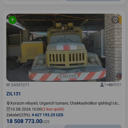
1+
3651
№ 24307271
ZIL131
Xorazm viloyati, Urganch tumani, Chakkasholikor qishlog'i Uch
ko'prik maxallasi 1 UY
10.08.2026 10:00
(2 kun qoldi)
Zakalat(25%):
4 627 193.25 UZS
18 508 773.00
UZS