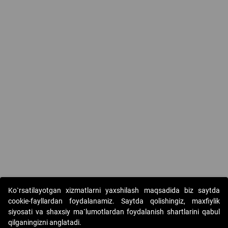
Ko`rsatilayotgan xizmatlarni yaxshilash maqsadida biz saytda
cookie-fayllardan foydalanamiz. Saytda qolishingiz, maxfiylik
siyosati va shaxsiy ma`lumotlardan foydalanish shartlarini qabul
Copyright © 2017-2026. "Elektron onlayn-auksionlarni
qilganingizni anglatadi.
tashkil etish" AJ. Barcha huquqlar himoyalangan