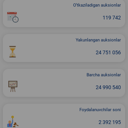
O‘tkaziladigan auksionlar
119 742
Yakunlangan auksionlar
24 751 056
Barcha auksionlar
24 990 540
Foydalanuvchilar soni
2 392 195