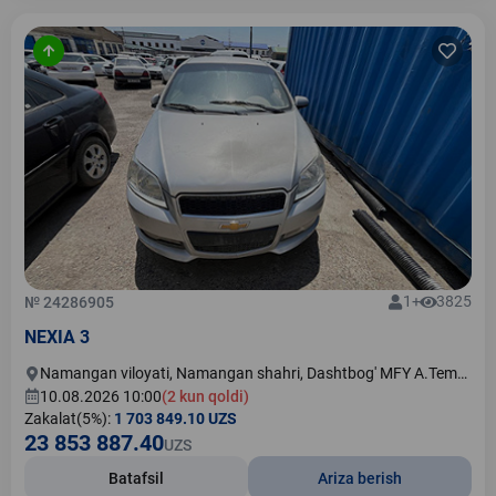
1+
3825
№ 24286905
NEXIA 3
Namangan viloyati, Namangan shahri, Dashtbog' MFY A.Temur
ko'chasi 110-uy
10.08.2026 10:00
(2 kun qoldi)
Zakalat(5%):
1 703 849.10 UZS
23 853 887.40
UZS
Batafsil
Ariza berish