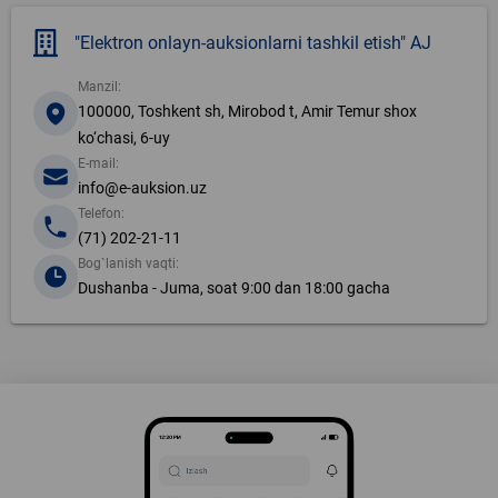
"Elektron onlayn-auksionlarni tashkil etish" AJ
Manzil:
100000, Toshkent sh, Mirobod t, Amir Temur shox
ko‘chasi, 6-uy
E-mail:
info@e-auksion.uz
Telefon:
(71) 202-21-11
Bog`lanish vaqti:
Dushanba - Juma, soat 9:00 dan 18:00 gacha