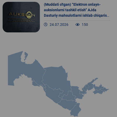
(Muddati o'tgan) “Elektron onlayn-
auksionlarni tashkil etish” AJda
Dasturiy mahsulotlarni ishlab chiqarish
va texnik qo‘llab-quvvatlash
24.07.2026
150
boshqarmasi boshqarmasi bosh
muhandis-dasturlovchi lavozimiga
nomzodlarni jalb etish bo‘yicha tanlov