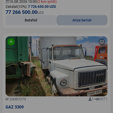
10.08.2026 10:00
(2 kun qoldi)
Zakalat(10%):
7 726 650.00 UZS
77 266 500.00
UZS
Batafsil
Ariza berish
1+
2671
№ 24307273
GAZ 3309