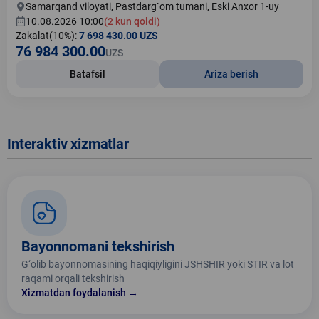
Samarqand viloyati, Pastdarg`om tumani, Eski Anxor 1-uy
10.08.2026 10:00
(2 kun qoldi)
Zakalat(10%):
7 698 430.00 UZS
76 984 300.00
UZS
Batafsil
Ariza berish
Interaktiv xizmatlar
Bayonnomani tekshirish
G‘olib bayonnomasining haqiqiyligini JSHSHIR yoki STIR va lot
raqami orqali tekshirish
Xizmatdan foydalanish →