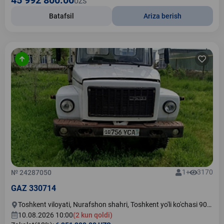
45 992 800.00
UZS
Batafsil
Ariza berish
1+
3170
№ 24287050
GAZ 330714
Toshkent viloyati, Nurafshon shahri, Toshkent yo'li ko'chasi 90-
uy
10.08.2026 10:00
(2 kun qoldi)