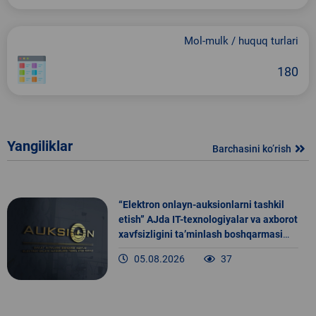
Mol-mulk / huquq turlari
180
Yangiliklar
Barchasini ko’rish
“Elektron onlayn-auksionlarni tashkil
etish” AJda IT-texnologiyalar va axborot
xavfsizligini ta’minlash boshqarmasi
Axborot xavfsizligini ta’minlash bo‘yicha
05.08.2026
37
bosh mutaxassisi lavozimiga
nomzodlarni jalb etish bo‘yicha