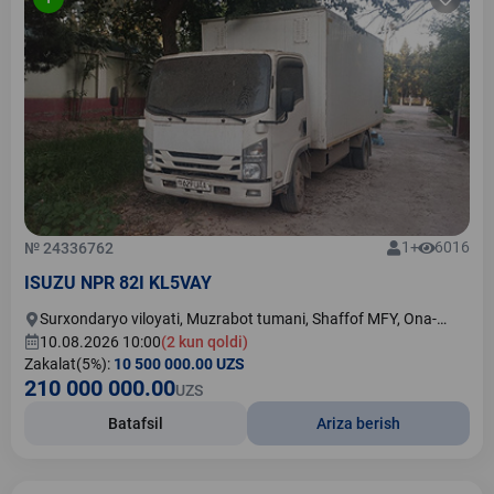
1+
6016
№ 24336762
ISUZU NPR 82I KL5VAY
Surxondaryo viloyati, Muzrabot tumani, Shaffof MFY, Ona-
diyor ko'chasi, 93-uy
10.08.2026 10:00
(2 kun qoldi)
Zakalat(5%):
10 500 000.00 UZS
210 000 000.00
UZS
Batafsil
Ariza berish