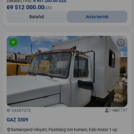
Zakalat(10%):
6 951 200.00 UZS
69 512 000.00
UZS
Batafsil
Ariza berish
1+
2747
№ 24307272
GAZ 3309
Samarqand viloyati, Pastdarg`om tumani, Eski Anxor 1-uy