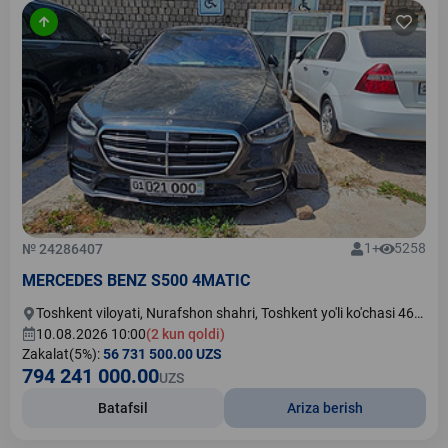
1+
5258
№ 24286407
MERCEDES BENZ S500 4MATIC
Toshkent viloyati, Nurafshon shahri, Toshkent yo'li ko'chasi 46
uy (Soloxiddin avto Nurafshon MCHJ jarima maydonchasi)
10.08.2026 10:00
(2 kun qoldi)
Zakalat(5%):
56 731 500.00 UZS
794 241 000.00
UZS
Batafsil
Ariza berish